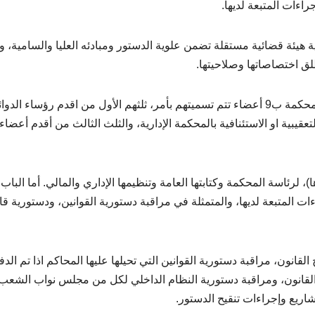
اءات المتبعة لديها.
ة هيئة قضائية مستقلة تضمن علوية الدستور ومبادئه العليا والسامية، 
ق اختصاصاتها وصلاحيتها.
وحدد الباب الثاني(عضوية المحكمة الدستورية)، تركيبة المحكمة ب9 أعضاء تتم تسميتهم بأمر، ثلثهم الأول من اقدم رؤساء الدو
عقيبية او الاستئنافية بالمحكمة الإدارية، والثلث الثالث من أقدم أعضاء
لرئاسة المحكمة وكتابتها العامة وتنظيمها الإداري والمالي. أما الباب
 المتبعة لديها، والمتمثلة في مراقبة دستورية القوانين، ودستورية قا
ون، مراقبة دستورية القوانين التي تحيلها عليها المحاكم اذا تم الدف
 القانون، ومراقبة دستورية النظام الداخلي لكل من مجلس نواب الشعب
اريع وإجراءات تنقيح الدستور.