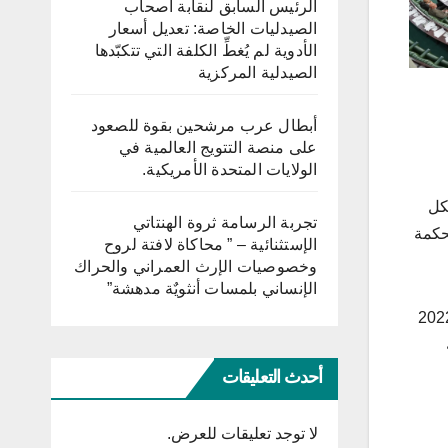
الرئيس السابق لنقابة أصحاب
الصيدليات الخاصة: تعديل أسعار
الأدوية لم يُغطِّ الكلفة التي تتكبّدها
الصيدلية المركزية
أبطال عرب مرشحين بقوة للصعود
على منصة التتويج العالمية في
الولايات المتحدة الأمريكية.
تتخذ شكل
تجربة الرسامة ثروة الهنتاتي
ظيم المحكمة
الإستثنائية – ” محاكاة لافتة لروح
وخصوصيات الإرث العمراني والحراك
الإنساني بلمسات أنثويٌة مدهشة”
كمة الدستورية يأتي في إطار الالتزام الدستوري بإرساء المؤسسات العليا للدولة، وتفعيلا لأحكام دستور 2022
أحدث التعليقات
لا توجد تعليقات للعرض.