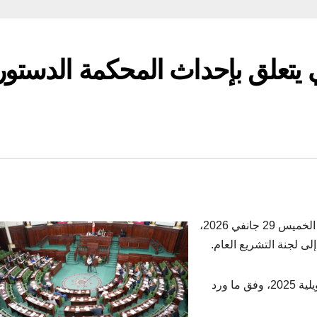
 يتعلق بإحداث المحكمة الدستور
أحال مكتب مجلس نواب الشعب في اجتماعه الأخير يوم الخميس 29 جانفي 2026،
ى لجنة التشريع العام.
وتم إيداع مقترح القانون الذي تقدم به 21 نائبا، يوم 15 جويلية 2025، وفق ما ورد