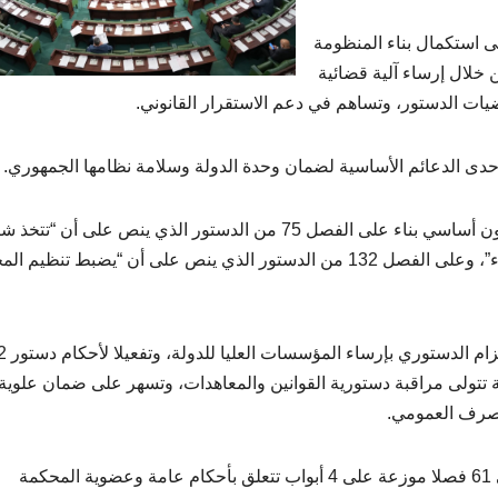
ى استكمال بناء المنظومة
 خلال إرساء آلية قضائية
ات الدستور، وتساهم في دعم الاستقرار القانوني.
حدى الدعائم الأساسية لضمان وحدة الدولة وسلامة نظامها الجمهوري.
كما اعتبر أصحاب المبادرة أن هذا المقترح يتخذ شكل قانون أساسي بناء على الفصل 75 من الدستور الذي ينص على أن “
قوانين أساسية، النصوص المتعلقة بتنظيم العدالة والقضاء”، وعلى الفصل 132 من الدستور الذي ينص على أن “يضبط تن
وذكروا بأن إحداث المح
تولى مراقبة دستورية القوانين والمعاهدات، وتسهر على ضمان علوية
تصرف العمومي.
وورد مقترح القانون المحال على لجنة التشريع العام، في 61 فصلا موزعة على 4 أبواب تتعلق بأحكام عامة وعضوية المحكمة