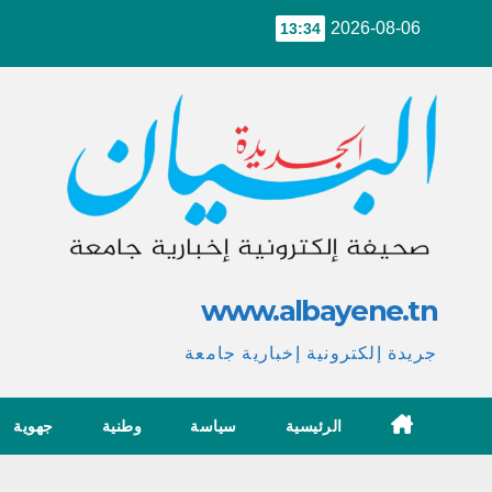
Ski
2026-08-06
13:34
t
conten
www.albayene.tn
جريدة إلكترونية إخبارية جامعة
الرئيسية
سياسة
وطنية
جهوية