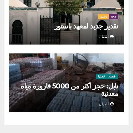
صحة
وطنية
تقدير جديد لمعهد باستور
البيان
اقتصاد
قضايا
نابل: حجز أكثر من 5000 قارورة مياه
معدنية
البيان