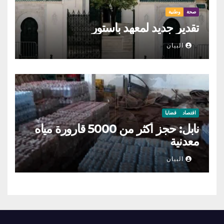
صحة
وطنية
تقدير جديد لمعهد باستور
البيان
اقتصاد
قضايا
نابل: حجز أكثر من 5000 قارورة مياه
معدنية
البيان