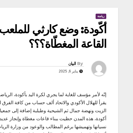
رياضة
أكّودة: وضع كارثي للملعب ا
القاعة المغطّاة؟؟؟
By
البيان
يناير 6, 2025
إنّه لأمر مؤسف للغاية لما يجري لكرة اليد بأكودة، الريا
يقرأ للهلال الأكودي والاتحاد ألف حساب من كافة الفرق ال
الزيت ونهضة جمال ثم الشيحية وطبلبة إضافة إلى جمعي
أكودة، هذه المدن حظيت ببناء قاعات مغطاة وإنجاز عديد 
نسيانها وتهميشها برغم المطالب والوعود من وزارة الريا