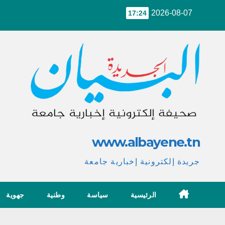
Ski
2026-08-07
17:24
t
conten
www.albayene.tn
جريدة إلكترونية إخبارية جامعة
الرئيسية
سياسة
وطنية
جهوية