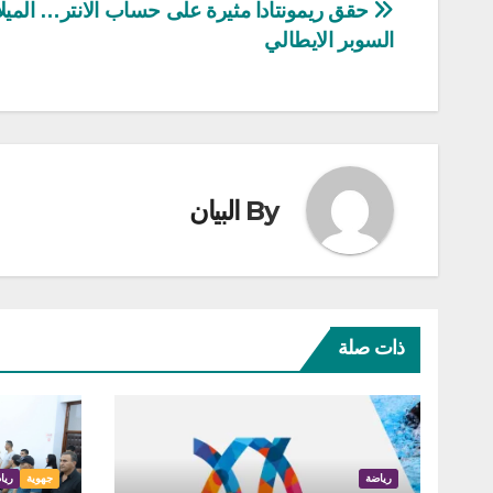
تصفّح
حقق ريمونتادا مثيرة على حساب الانتر… الميل
السوبر الايطالي
المقالات
By
البيان
ذات صلة
رياضة
جهوية
ريا