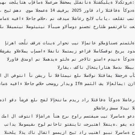
كيلية الدكتورة:هيفاء الحاج صالح الذي انتصب تحت عنوان "المتاهة
ار الثقافة أكودة حفل افتتاحه، وتخلل اللقاء مداخلة حول تجرب
 باباي، تعلقت بمناخات محامل لوحات هيفاء الحاج صالح التي اعتمد
رائط ومفترقات تعكس إحساسا مرهفا للذات الإنسانية اتسم بجمالية
ؤانسة متمثلة في جملة من الوصلات الموسيقية للموروث التونسي 
لساكسفون خيري دودش الذي تمٌ تكريمه بالمناسبة بحضور ثلة من ضيوف
دينة أكودة الذين استمتعوا بالمستوى المرموق والرفيع لعزفه 
م وصفقوا له طويلا إعجابها وتنويها
الثقافي الشجرة بأكودة قاموا بتكريم المحتفى بتجربتها التشكيلي
 في الإعلامي: نزار بن فرج وتغطية الصحفي المميز: إلياس صبري جم
 أكودة الشاعر والمسرحي الصادق عمار إلى جانب مواكبة الإعلامي 
اعرة عائشة المؤدب.
 كما لا تفوتنا الإشارة أنه جرى حوار مستفيض بين الرسامة وعدد من شباب وشابات دار
ية. وفي هذا الصدد ننوٌه بحضور الطالبة والشاعرة الشابة وئام 
بين الرسامة حوار أتى على جانب كبير من ثراء تجربة الفنانة 