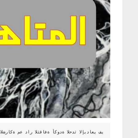
في نطاق مبادراته الاستثنائية صنع الصالون الثقاف