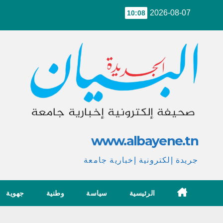
Ski
2026-08-07
10:08
t
conten
www.albayene.tn
جريدة إلكترونية إخبارية جامعة
الرئيسية
سياسة
وطنية
جهوية