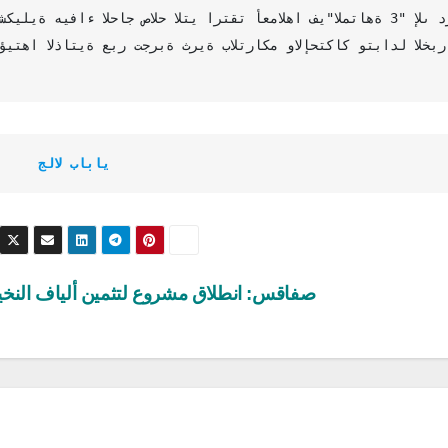
ي"المتاهة 3" إلى درجة عالية من الحرفية والوعي التام بوضوح مساره
تكاك وتبادل الخبرات، وبفضل إصرارها ومثابرتها ستصنع لها عالم
       جلال باب
صفاقس: انطلاق مشروع لتثمين ألياف النخ