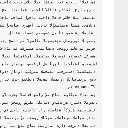
أبهى تجلياته بإقامة المعرض الشخصي للفنانة التش
3"، حيث شهد  يوم الجمعة 14 فيفري 2025 رواق د
الرسامة هيفاء الحاج صالح، من تقديم الشاعر جلال
على القيمتين الضوئيتين الأبيض والأسود ونسجت خ
لافتة ولمسة مخصوصة لباطن ومشاعر المراة. 

إثرها تجلٌت فقرة ثانية راوحت بين الإمتاع والم
والشرقي والعالمي بإمضاء الفنان المتميز وعازف ا
الرواق قدموا من المهدية وثلة من رجالات ونساء م
الراقي، فكان لاختياراته الصدى الطيب على قلوبه

كما لا يفوتنا أن نشير أن القائمين على الصالون 
الرسامة هيفاء الحاج صالح بحضور راديو Ifm ممثلا
عن Akouda TV.

هذا وقد أشرف على حفل الإختتام مدير دار الثقافة
والشاعر شمس الدين العوني وحضور شرفي للقاصة والش

بنادي الموسيقى حول مناخات وتقنيات تجربتها الفن
النخلي الذي كان لافتا ومميزا حيث دار بينها و