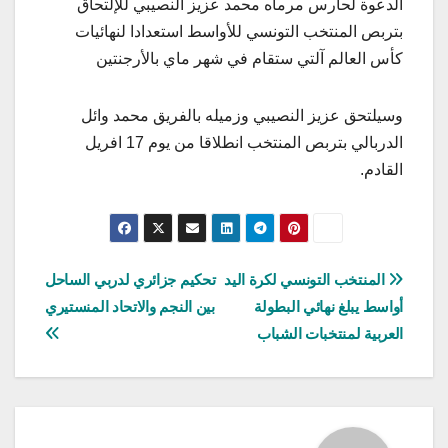
الدعوة لحارس مرماه محمد عزيز النصيبي للإلتحاق
بتربص المنتخب التونسي للأواسط استعدادا لنهائيات
كأس العالم آلتي ستقام في شهر ماي بالأرجنتين
وسيلتحق عزيز النصيبي وزميله بالفريق محمد وائل
الدربالي بتربص المنتخب انطلاقا من يوم 17 افريل
القادم.
تصفّح
المنتخب التونسي لكرة اليد
تحكيم جزائري لدربي الساحل
أواسط يبلغ نهائي البطولة
بين النجم والاتحاد المنستيري
المقالات
العربية لمنتخبات الشباب