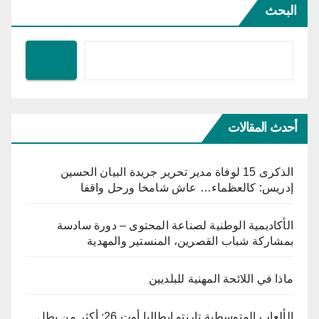
البحث
أحدث المقالات
الذكرى 15 لوفاة مدير تحرير جريدة البيان الحسين
إدريس: كالعظماء… عاش شامخا ورحل واقفا
الأكاديمية الوطنية لصناعة المحتوى – دورة سادسة
بمشاركة شباب القصرين، المنستير والمهدية
ماذا في اللائحة المهنية للبلديين
الألعاب المتوسطية تارنتو إيطاليا أوت 26: أكثر من بطل