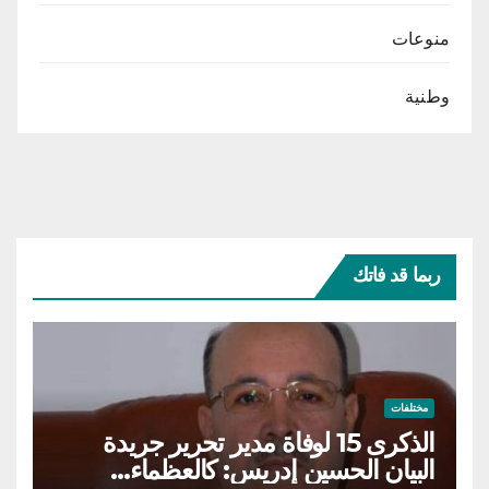
منوعات
وطنية
ربما قد فاتك
مختلفات
الذكرى 15 لوفاة مدير تحرير جريدة
البيان الحسين إدريس: كالعظماء…