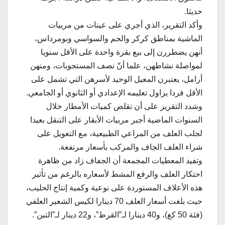
حديثا.
وأكد التقرير، الذي أجري على عينات من مربيات
الماشية بمناطق كركر والجم والسواسي وبومرداس،
أنهن يضطررن إلى بيع بقرة واحدة على الأقل سنويا
لمواصلة نشاطهن، علما أنّ نصف المستجوبات، ومنهن
أرامل، يعتبرن المعيل الوحيد لأسرهن التي تشمل على
الأقل فردا يزاول تعليمه الإعدادي أو الثانوي أو الجامعي.
وشدد التقرير على أن تقلص كميات الأمطار خلال
السنوات الماضية أجبر مربيات الأبقار على التنقل بعيدا
لجلب العلف من المراعي الطبيعية، مع التعويل على
شراء العلف الجاف والمركب بأسعار مرتفعة.
وتفيد المعطيات المجمعة أن الجفاف زاد من ظاهرة
احتكار العلف والرفع المشط لأسعاره بالرغم من تأثير
هذه الأعلاف المستوردة على نوعية وكمية إنتاج الحليب،
حيث بلغت أسعار العلف 70 دينارا لكيس الشعير العلفي
(فئة 50 كغ)، و40 دينارا لـ”القرط”، و22 دينار لـ”التبن”.