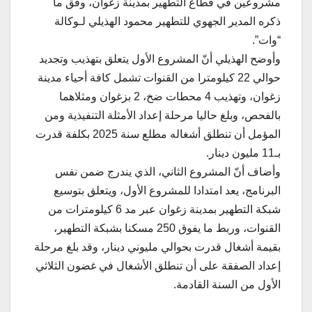
مشروعين في قطاع التطهير بمدينة زغوان، وفق ما
ذكره المدير الجهوي للتطهير محمود الهذيلي لـوكالة
“وات”.
وأوضح الهذيلي أنّ المشروع الأول يتعلق بتهذيب وتجديد
حوالي 22 كيلومترا من القنوات تشمل كافة أحياء مدينة
زغوان، وتهذيب 4 محطات ضخ، 2 بزغوان ومثلاهما
بالفحص، وبلغ حاليا مرحلة إعداد الأمثلة التنفيذية ومن
المؤمل أن تنطلق أشغاله مطلع سنة 2025 بكلفة قدرت
بـ11 مليون دينار.
وأضاف أنّ المشروع الثاني، الذي يندرج ضمن نفس
البرنامج، يعد امتدادا للمشروع الأول، ويتعلق بتوسيع
شبكة التطهير بمدينة زغوان عبر مد 6 كيلومترات من
القنوات، وربط ما يفوق 250 مسكنا بشبكة التطهير،
بقيمة أشغال قدرت بحوالي مليوني دينار، وقد بلغ مرحلة
إعداد الصفقة على أن تنطلق الأشغال في غضون الثلاثي
الأول من السنة القادمة.