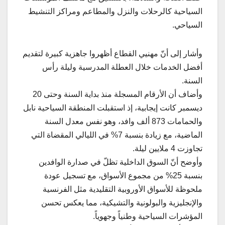
السياحية كالرحلات والنزل والمطاعم ومراكز التنشيط
السياحي.
وأشار إلى أنّ مهنيي القطاع أظهروا جاهزية كبيرة لتقديم
أفضل الخدمات خلال العطلة المدرسية وليلة رأس
السنة.
وأضاف أن الأرقام المسجلة منذ بداية السنة وحتى 20
ديسمبر كانت إيجابية، إذ استقبلت المنطقة السياحية نابل
والحمامات 873 ألف وافد، وهو نفس معدل السنة
الماضية، مع زيادة بنسبة 7% في الليالي المقضاة التي
تجاوزت 4 ملايين ليلة.
وأوضح أنّ السوق الداخلية تظلّ في صدارة الوافدين
بنسبة 25% من مجموع الأسواق، مع تسجيل عودة
ملحوظة للأسواق الأوروبية التقليدية مثل الفرنسية
والإنجليزية والبولونية والتشيكية، مما يعكس تحسن
المؤشرات السياحية وطنياً وجهوياً.