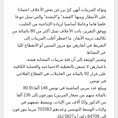
وتؤكد المربيات أنهن كنّ يزرعن بعض الأعلاف اعتمادا
على الأمطار ومنها “الفصة” و”البشنة” والتي تمثل تنوعا
علفيا هاما وعاملا أساسيا لزيادة الإنتاجية من الحليب.
ووفق التقرير، باتت الأعلاف تمثل أكثر من 80 بالمائة من
تكاليف تربية الأبقار، ما اضطر أغلب المربيات إلى
التفريط في أبقارهن مع مرور السنين أو الانقطاع كليا
عن النشاط
وتشير الوثيقة إلى أن فئة مربيات المشاية هشة،
باعتبارهن لا تتمعن بالتغطية الاجتماعية والحماية الكافية
على غرار 92 بالمائة من العاملات في القطاع الفلاحي
في تونس.
ويبلغ عدد مربي الماشية في تونس 146 ألفا (80.9
بالمائة منهم من صغار المربين) يتوزعون إلى 136 ألفا
من الذكور و10 آلاف من الإناث، وينشط نصفهم في
ولايات الوسط التونسي وعددهم 703363 مربيا يتوزعون
إلى 64709 ذكورا و5627 إناثا.