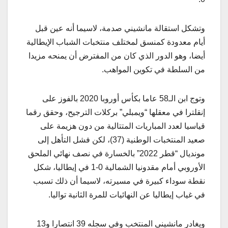
وتشكل استقالة مانشيني صدمة، لاسيما أنه عين قبل
أيام معدودة كمنسق لمختلف منتخبات الشباب الإيطالية
أيضا، وهو الدور الذي كان من المفترض أن يمنحه مزيدا
من السلطة في تكوين المواهب.
وتوج ابن الـ58 عاما بكأس أوروبا 2020 بالفوز على
إنقلترا في معقلها “ويمبلي” بركلات الترجيح، وحقق رقما
قياسيا لعدد المباريات المتتالية من دون هزيمة على
صعيد المنتخبات الوطنية (37)، لكن فشل التأهل إلى
مونديال “قطر 2022” بالخسارة في نصف نهائي الملحق
الأوروبي أمام مقدونيا الشمالية 0-1 في إيطاليا، شكل
نقطة سوداء كبيرة في مسيرته، لاسيما أن ذلك تسبب
في غياب إيطاليا عن النهائيات للمرة الثانية تواليا.
ويغادر مانشيني المنتخب وفي سجله 39 انتصارا و13