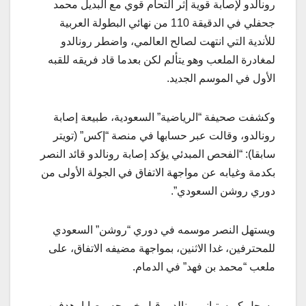
رونالدو لإصابة قوية إثر التحام قوي مع البديل محمد
جحفلي في الدقيقة 110 من نهائي البطولة العربية
للأندية التي انتهت لصالح العالمي، واضطر رونالدو
لمغادرة الملعب وهو يتألم لكن بعدما قاد فريقه للقبه
الأول في الموسم الجديد.
وكشفت صحيفة “الرياضية” السعودية، طبيعة إصابة
رونالدو، وقالت عبر حسابها في منصة “إكس” (تويتر
سابقا): “الفحص المبدئي يؤكد إصابة رونالدو قائد النصر
بكدمة وغيابه عن مواجهة الاتفاق في الجولة الأولى من
دوري روشن السعودي”.
ويستهل النصر موسمه في دوري “روشن” السعودي
للمحترفين، غدا الاثنين، بمواجهة مضيفه الاتفاق، على
ملعب “محمد بن فهد” في الدمام.
وسجل كريستيانو رونالدو، قبل خروجه مصابا، هدفين