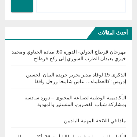
أحدث المقالات
مهرجان قرطاج الدولي- الدورة 60: ميادة الحناوي ومحمد
خيري يعيدان الطرب السوري إلى ركح قرطاج
الذكرى 15 لوفاة مدير تحرير جريدة البيان الحسين
إدريس: كالعظماء… عاش شامخا ورحل واقفا
الأكاديمية الوطنية لصناعة المحتوى – دورة سادسة
بمشاركة شباب القصرين، المنستير والمهدية
ماذا في اللائحة المهنية للبلديين
الألعاب المتوسطية تارنتو إيطاليا أوت 26: أكثر من بطل