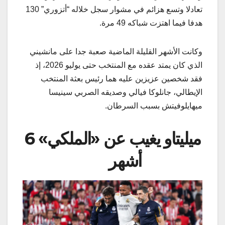
تعادلا وتسع هزائم في مشوار سجل خلاله “أتزوري” 130
هدفا فيما اهتزت شباكه 49 مرة.
وكانت الأشهر القليلة الماضية صعبة جدا على مانشيني
الذي كان يمتد عقده مع المنتخب حتى يوليو 2026، إذ
فقد شخصين عزيزين عليه هما رئيس بعثة المنتخب
الإيطالي، جانلوكا فيالي وصديقه الصربي سينيسا
ميهايلوفيتش بسبب السرطان.
ميليتاو يغيب عن «الملكي» 6
أشهر