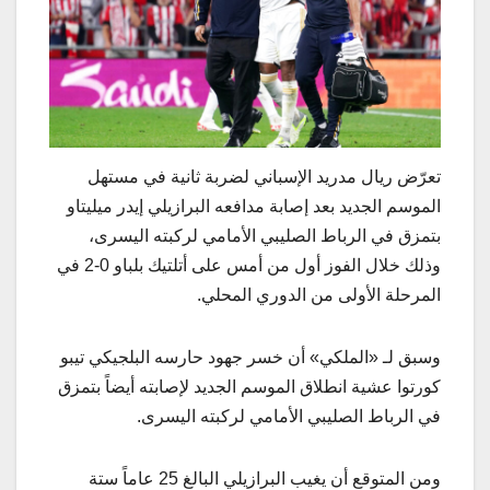
تعرّض ريال مدريد الإسباني لضربة ثانية في مستهل
الموسم الجديد بعد إصابة مدافعه البرازيلي إيدر ميليتاو
بتمزق في الرباط الصليبي الأمامي لركبته اليسرى،
وذلك خلال الفوز أول من أمس على أتلتيك بلباو 0-2 في
المرحلة الأولى من الدوري المحلي.
وسبق لـ «الملكي» أن خسر جهود حارسه البلجيكي تيبو
كورتوا عشية انطلاق الموسم الجديد لإصابته أيضاً بتمزق
في الرباط الصليبي الأمامي لركبته اليسرى.
ومن المتوقع أن يغيب البرازيلي البالغ 25 عاماً ستة