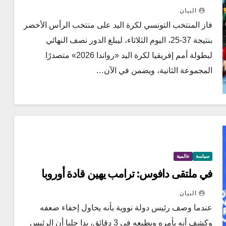
نصف النهائي في صدارة المجموعة الثانية
البيان
فاز المنتخب التونسي لكرة اليد على منتخب الرأس الأخضر
بنتيجة 37-25، اليوم الثلاثاء، ليبلغ الدور نصف النهائي
لبطولة أمم إفريقيا لكرة اليد «رواندا 2026» متصدرًا
المجموعة الثانية، ويضمن في الآن…
سياسة
عالمية
في ملتقى دافوس: ترامب يهين قادة أوروبا
البيان
عندما وصف رئيس دولة نووية بأنه يحاول إخفاء ضعفه
وكشف أنه يأمره ويطيعه في 3 دقائق، بدا جليا أن الرئيس