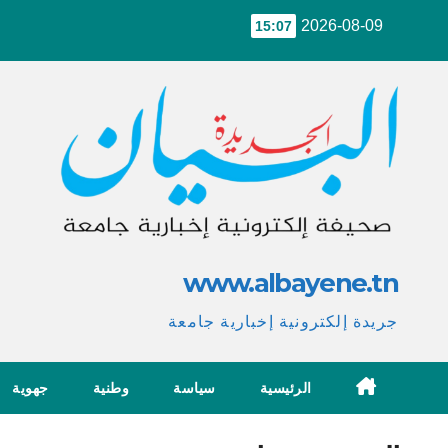
Ski
2026-08-09
15:07
t
conten
www.albayene.tn
جريدة إلكترونية إخبارية جامعة
الرئيسية
سياسة
وطنية
جهوية