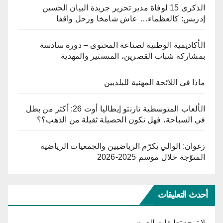
الذكرى 15 لوفاة مدير تحرير جريدة البيان الحسين
إدريس: كالعظماء… عاش شامخا ورحل واقفا
الأكاديمية الوطنية لصناعة المحتوى – دورة سادسة
بمشاركة شباب القصرين، المنستير والمهدية
ماذا في اللائحة المهنية للبلديين
الألعاب المتوسطية تارنتو إيطاليا أوت 26: أكثر من بطل
في السباحة، فهل تكون الحصيلة ثقيلة من الذهب؟؟
زغوان: الوالي يكرّم الرياضيين والجمعيات الرياضية
المتوّجة خلال موسم 2025-2026
أحدث التعليقات
لا توجد تعليقات للعرض.