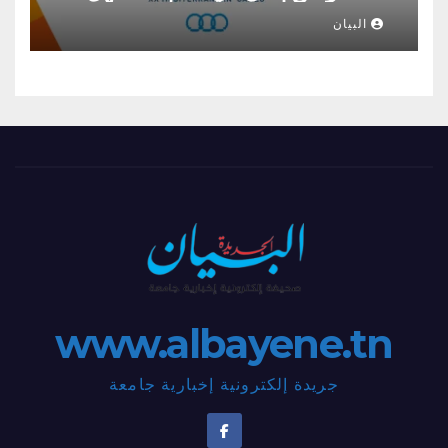
تكون الحصيلة ثقيلة من الذهب؟؟
البيان
www.albayene.tn
جريدة إلكترونية إخبارية جامعة