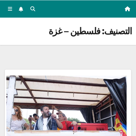
التصنيف:
فلسطين – غزة