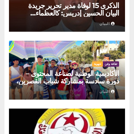
الذكرى 15 لوفاة مدير تحرير جريدة
البيان الحسين إدريس: كالعظماء…
عاش شامخا ورحل واقفا
البيان
ثقافة وفن
جهوية
الأكاديمية الوطنية لصناعة المحتوى –
دورة سادسة بمشاركة شباب القصرين،
المنستير والمهدية
البيان