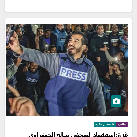
عالمية
فلسطين - غزة
غزة: استشهاد الصحفي صالح الجعفراوي