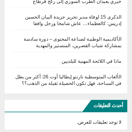
خيري يعيدان الطرب السوري إلى ركح قرطاج
الذكرى 15 لوفاة مدير تحرير جريدة البيان الحسين
إدريس: كالعظماء… عاش شامخا ورحل واقفا
الأكاديمية الوطنية لصناعة المحتوى – دورة سادسة
بمشاركة شباب القصرين، المنستير والمهدية
ماذا في اللائحة المهنية للبلديين
الألعاب المتوسطية تارنتو إيطاليا أوت 26: أكثر من بطل
في السباحة، فهل تكون الحصيلة ثقيلة من الذهب؟؟
أحدث التعليقات
لا توجد تعليقات للعرض.