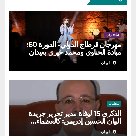
ثقافة وفن
مهرجان قرطاج الدولي- الدورة 60:
ميادة الحناوي ومحمد خيري يعيدان
الطرب السوري إلى ركح قرطاج
البيان
مختلفات
الذكرى 15 لوفاة مدير تحرير جريدة
البيان الحسين إدريس: كالعظماء…
عاش شامخا ورحل واقفا
البيان