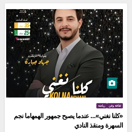
ثقافة وفن
رياضة
«كلنا نغني»… عندما يصبح جمهور الهمهاما نجم
السهرة ومنقذ النادي