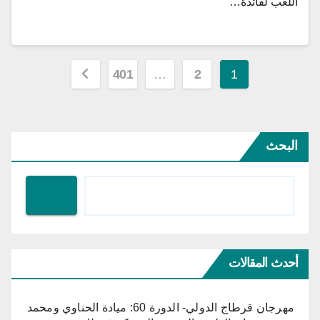
اللعب لفائدة…
تعدد
401
…
2
1
صفحات
المقالات
البحث
أحدث المقالات
مهرجان قرطاج الدولي- الدورة 60: ميادة الحناوي ومحمد