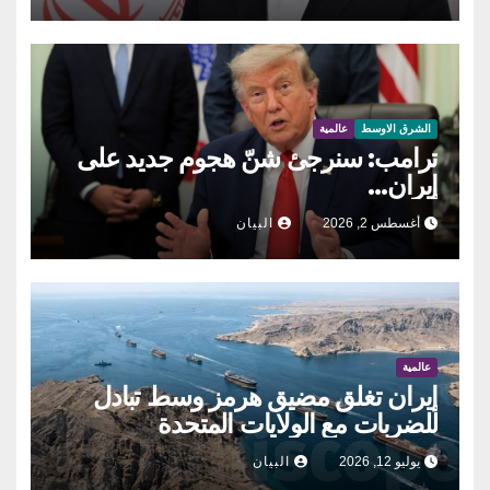
الشرق الاوسط
عالمية
ترامب: سنرجئ شنّ هجوم جديد على
إيران…
أغسطس 2, 2026
البيان
عالمية
إيران تغلق مضيق هرمز وسط تبادل
للضربات مع الولايات المتحدة
يوليو 12, 2026
البيان