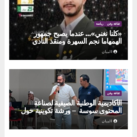
ثقافة وفن
رياضة
«كلنا نغني»… عندما يصبح جمهور
الهمهاما نجم السهرة ومنقذ النادي
البيان
ثقافة وفن
الأكاديمية الوطنية الصيفية لصناعة
المحتوى سوسة – ورشة تكوينية حول
الحوكمة التشاركية
البيان