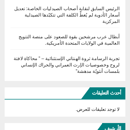
الرئيس السابق لنقابة أصحاب الصيدليات الخاصة: تعديل
أسعار الأدوية لم يُغطِّ الكلفة التي تتكبّدها الصيدلية
المركزية
أبطال عرب مرشحين بقوة للصعود على منصة التتويج
العالمية في الولايات المتحدة الأمريكية.
تجربة الرسامة ثروة الهنتاتي الإستثنائية – ” محاكاة لافتة
لروح وخصوصيات الإرث العمراني والحراك الإنساني
بلمسات أنثويٌة مدهشة”
أحدث التعليقات
لا توجد تعليقات للعرض.
الأرشيف