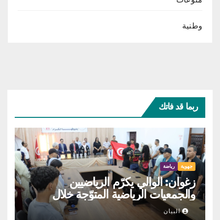
وطنية
ربما قد فاتك
جهوية
رياضة
زغوان: الوالي يكرّم الرياضيين
والجمعيات الرياضية المتوّجة خلال
موسم 2025-2026
البيان