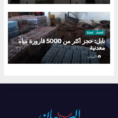
اقتصاد
قضايا
نابل: حجز أكثر من 5000 قارورة مياه
معدنية
البيان