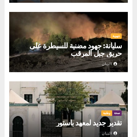
جهوية
سليانة: جهود مضنية للسيطرة على
حريق جبل المرقب
البيان
صحة
وطنية
تقدير جديد لمعهد باستور
البيان