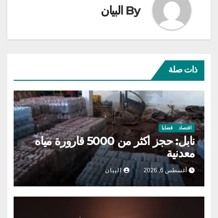
By
البيان
ذات صلة
اقتصاد
قضايا
نابل: حجز أكثر من 5000 قارورة مياه
معدنية
أغسطس 6, 2026
البيان