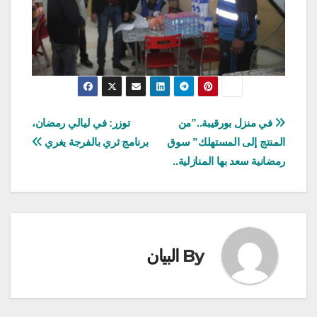
تصفّح
في منزل بورقيبة..”من
توزر: في ليالي رمضان،
المنتج إلى المستهلك” سوق
برنامج ثري بالفرجة يغري
المقالات
رمضانية سعد بها المنازلية..
By
البيان