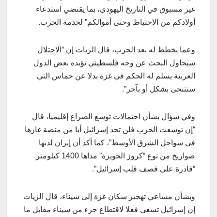
غير مسبوق في التاريخ اليهودي، بما يقتضي استدعاء
أولادكم من الاحتياط وحتى أموالكم” لخدمة الحرب.
وعما يخطط له بعد الحرب، قال الزيات إن “الاحتلال
سيحاول البحث عن وجه فلسطيني تؤيده بعض الدول
العربية يسلم له الحكم في غزة بدلا عن حماس التي
ستتنحى بشكل أو بآخر”.
وفي سؤال بشأن احتمالات توسع الصراع إقليميا، قال
“إن توسعت الحرب فلن تجد إسرائيل أيا من منصة غازها
في سواحل الشرق الأوسط”، كما أكد أن إيران لديها
صواريخ من نوع “كروز الحويزة” مداها 1400 كيلومتر
“قادرة على قصف قلب إسرائيل”.
وبشأن مساعي تهجير سكان غزة إلى سيناء، قال الزيات
إن إسرائيل تسعى فعلا لاقتطاع جزء من سيناء مقابل ما