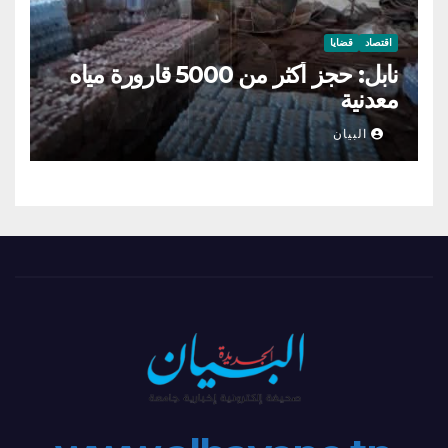
اقتصاد
قضايا
نابل: حجز أكثر من 5000 قارورة مياه
معدنية
البيان