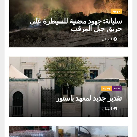
جهوية
سليانة: جهود مضنية للسيطرة على
حريق جبل المرقب
البيان
صحة
وطنية
تقدير جديد لمعهد باستور
البيان