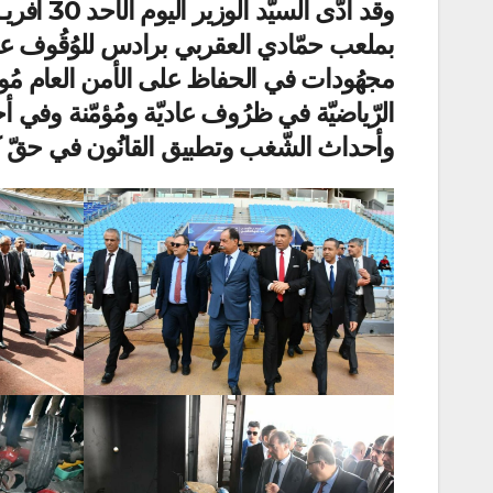
بملعب حمّادي العقربي برادس للوُقُوف على م
مجهُودات في الحفاظ على الأمن العام مُوص
الرّياضيّة في ظرُوف عاديّة ومُؤمّنة وفي أج
وأحداث الشّغب وتطبيق القانُون في حقّ كُ