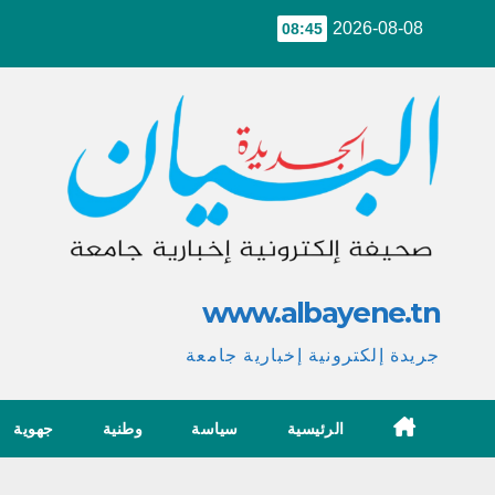
Ski
2026-08-08
08:45
t
conten
www.albayene.tn
جريدة إلكترونية إخبارية جامعة
الرئيسية
سياسة
وطنية
جهوية