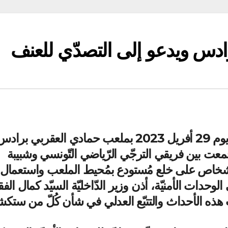
رادس ويدعو إلى التصدّي للعنف
على إثر أحداث الشغب التي جدّت مساء يوم 29 أفريل 2023 بملعب حمادي العقربي براد
جمعت بين فريقي الترجّي الرّياضي التّونسي وشبيبة
لأشخاص على خلع مُستودع بمُحيط الملعب واستعمال
الوحدات الأمنيّة، أذن وزير الدّاخليّة السيّد كمال الف
ذه الأحداث والتتبّع العدلي في شأن كُلّ من ستك