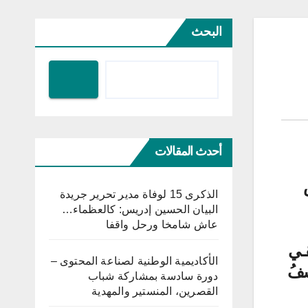
البحث
أحدث المقالات
س
الذكرى 15 لوفاة مدير تحرير جريدة
البيان الحسين إدريس: كالعظماء…
عاش شامخا ورحل واقفا
قـي
الأكاديمية الوطنية لصناعة المحتوى –
شفُ
دورة سادسة بمشاركة شباب
القصرين، المنستير والمهدية