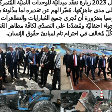
وقد أدّى السيّد الوزير اليوم الأحد 30 أفريـل 2023 زيارة تفقّد ميدانيّة للوحدات الأمنيّة المُ
دى جاهزيّتها، مُعبّرا لهم عن تقديره لما يبذُلونهُ 
يا بضرُورة أن تُجرى جميع المُبارايات والتظاهرات
واء احتفاليّة ومُشدّدا على التصدّي لكافّة مظاهر العُ
لّ مُخالف في احترام تام لمبادئ حقُوق الإنسان.