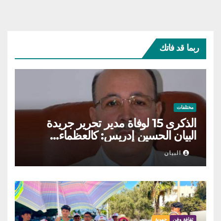
ربما قد فاتك
مختلفات
الذكرى 15 لوفاة مدير تحرير جريدة
البيان الحسين إدريس: كالعظماء…
عاش شامخا ورحل واقفا
البيان
ثقافة وفن
جهوية