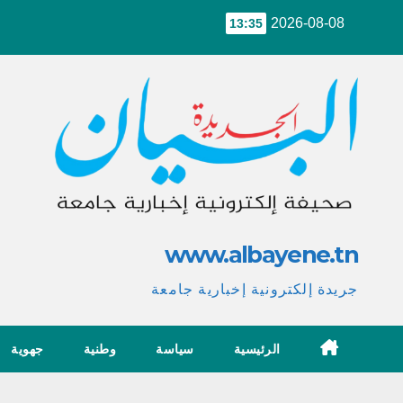
Ski
2026-08-08
13:35
t
conten
www.albayene.tn
جريدة إلكترونية إخبارية جامعة
الرئيسية
سياسة
وطنية
جهوية