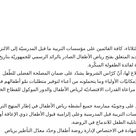
لاثاء، كافة القائمين على مؤسسات التربية ما قبل المدرسيّة إلى الالتز
لاغ لها، أنّ كرّاس الشروط يشدّد على ضمان المصلحة الفضلى للطّفل
انيّات الأولياء وما يتحملونه من أعباء لتوفير متطلبات نمّو أطفالهم في
ع مراعاة القدرات الاقتصاديّة لرياض الأطفال والدور الموكول للقطاع ال
ّ على وجوبيّة ممارسة جميع أنشطة رياض الأطفال في إطار المنهج التر
ات التربية قبل المدرسية وعلى إلزامية قبول الأطفال ذوي الإعاقة أو
ابلية الطفل للاندماج في الروضة.
دة في الاختصاص لإدارة روضة أطفال وحدّد معدّل التأطير برياض