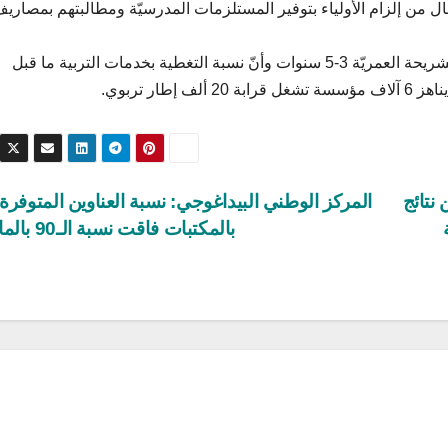
اض الأطفال من إلزام الأولياء بتوفير المستلزمات المدرسيّة ومطالبتهم بمصاري
يذكر أن تونس تعدّ حاليّا ما يزيد عن 578 ألف طفل من الشريحة العمريّة 3-5 سنوات وأنّ نسبة التغطية بخدمات التربية ما قبل
 نتائج
المركز الوطني البيداغوجي: نسبة العناوين المتوفرة 
بالمكتبات فاقت نسبة الـ90 بالمائة