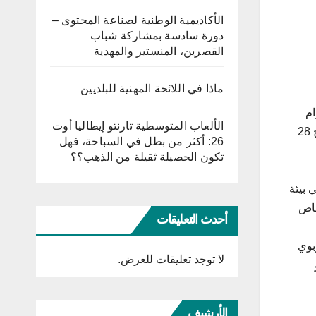
الأكاديمية الوطنية لصناعة المحتوى –
دورة سادسة بمشاركة شباب
القصرين، المنستير والمهدية
ماذا في اللائحة المهنية للبلديين
ام
الألعاب المتوسطية تارنتو إيطاليا أوت
بالإجراءات والتدابير الجديدة الواردة بكراس الشروط الجديد المتعلق بفتح رياض الأطفال الصادر بالرائد الرسمي للجمهوريّة بتاريخ 28
26: أكثر من بطل في السباحة، فهل
تكون الحصيلة ثقيلة من الذهب؟؟
 بيئة
خاص
أحدث التعليقات
بوي
لا توجد تعليقات للعرض.
الأرشيف