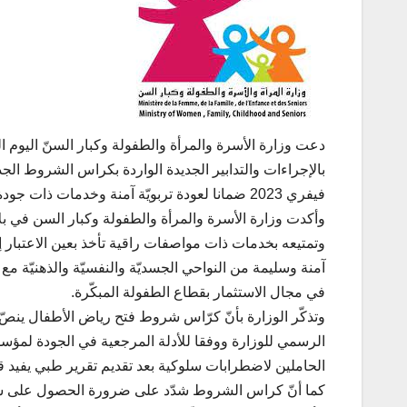
دعت وزارة الأسرة والمرأة والطفولة وكبار السنّ اليوم الث
فيفري 2023 ضمانا لعودة تربويّة آمنة وخدمات ذات جودة لفائدة الطفولة المبكّرة.
وأكدت وزارة الأسرة والمرأة والطفولة وكبار السن في ب
وتمتيعه بخدمات ذات مواصفات راقية تأخذ بعين الاعتبار إمك
آمنة وسليمة من النواحي الجسديّة والنفسيّة والذهنيّة م
في مجال الاستثمار بقطاع الطفولة المبكّرة.
وتذكّر الوزارة بأنّ كرّاس شروط فتح رياض الأطفال ينص
الرسمي للوزارة ووفقا للأدلة المرجعية في الجودة لمؤسس
الحاملين لاضطرابات سلوكية بعد تقديم تقرير طبي يفيد ق
كما أنّ كراس الشروط شدّد على ضرورة الحصول على شها