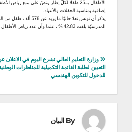
الأطفال بــ25 طفلا لكلّ إطار ونصّ على منع ري
إضافية بمناسبة الحفلات والأعياد.
المدرسيّة بلغت 42.83 % ، علما وأن عدد رياض الأطفال يناهز 6 آلاف مؤسسة تشغل قرابة 20 ألف إطار تربوي.
تصفّح
وزارة التعليم العالي تشرع اليوم في الاعلان عن
التعيين لطلبة القائمة التكميلية للمناظرات الوطنية
المقالات
للدخول للتكوين الهندسي
By
البيان