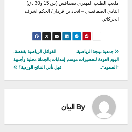
ملعب الطيب المهيري بصفاقس (س 15 و30 دق)
النادي الصفاقسي – اتحاد بن قردان/ الحكم اشرف
الحركاتي
تصفّح
جمعية تينجة الرياضية:
القوافل الرياضية بڨفصة:
اليوم العودة لتحضيرات موسم
إنتدابات بالجملة محلية وأجنبية
المقالات
“الصعود”..
فهل تأتي النتائج الوردية؟
By
البيان