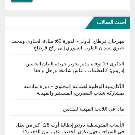
أحدث المقالات
مهرجان قرطاج الدولي- الدورة 60: ميادة الحناوي ومحمد
خيري يعيدان الطرب السوري إلى ركح قرطاج
الذكرى 15 لوفاة مدير تحرير جريدة البيان الحسين
إدريس: كالعظماء… عاش شامخا ورحل واقفا
الأكاديمية الوطنية لصناعة المحتوى – دورة سادسة
بمشاركة شباب القصرين، المنستير والمهدية
ماذا في اللائحة المهنية للبلديين
الألعاب المتوسطية تارنتو إيطاليا أوت 26: أكثر من بطل
في السباحة، فهل تكون الحصيلة ثقيلة من الذهب؟؟