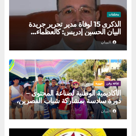
مختلفات
الذكرى 15 لوفاة مدير تحرير جريدة
البيان الحسين إدريس: كالعظماء…
عاش شامخا ورحل واقفا
البيان
ثقافة وفن
جهوية
الأكاديمية الوطنية لصناعة المحتوى –
دورة سادسة بمشاركة شباب القصرين،
المنستير والمهدية
البيان