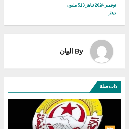
المقالات
نوفمبر 2024 تناهز 513 مليون
دينار
By
البيان
ذات صلة
وطنية