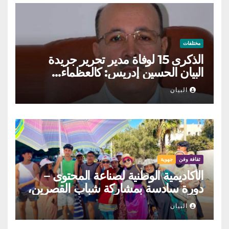
مختلفات
الذكرى 15 لوفاة مدير تحرير جريدة
البيان الحسين إدريس: كالعظماء…
عاش شامخا ورحل واقفا
البيان
ثقافة وفن
جهوية
الأكاديمية الوطنية لصناعة المحتوى –
دورة سادسة بمشاركة شباب القصرين،
المنستير والمهدية
البيان