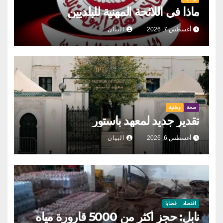
ماذا في اللائحة المهنية للبلديين
أغسطس 7, 2026
البيان
صحة
وطنية
تقدير جديد لمعهد باستور
أغسطس 6, 2026
البيان
اقتصاد
قضايا
نابل: حجز أكثر من 5000 قارورة مياه