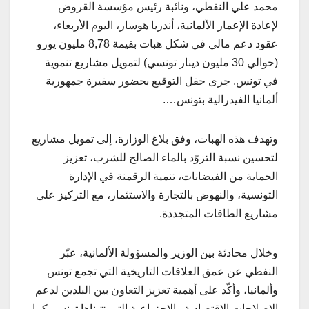
محمد علي النفطي، ونائبة رئيس مؤسسة القروض
لإعادة الإعمار الألمانية، أندريا هوسار، اليوم الأربعاء،
عقود دعم مالي في شكل هبات بقيمة 8,78 مليون يورو
(حوالي 30 مليون دينار تونسي) لتمويل مشاريع تنموية
في تونس. جرى حفل التوقيع بحضور سفيرة جمهورية
ألمانيا الفيدرالية بتونس….
وتهدف هذه الهبات، وفق بلاغ الوزارة، إلى تمويل مشاريع
لتحسين نسبة التزوّد بالماء الصالح للشرب، تعزيز
الحماية من الفيضانات، تنمية الرقمنة في الإدارة
التونسية، والنهوض بالتجارة والاستثمار، مع التركيز على
مشاريع الطاقات المتجددة.
وخلال محادثة بين الوزير والمسؤولة الألمانية، عبّر
النفطي عن عمق العلاقات التاريخية التي تجمع تونس
وألمانيا، وأكّد على أهمية تعزيز التعاون بين البلدين لدعم
الإصلاحات الاقتصادية والاجتماعية التي تتبناها تونس. كما