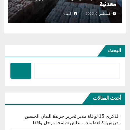
معدنية
أغسطس 6, 2026
البيان
البحث
أحدث المقالات
الذكرى 15 لوفاة مدير تحرير جريدة البيان الحسين
إدريس: كالعظماء… عاش شامخا ورحل واقفا