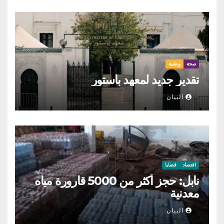
صحة
وطنية
تقدير جديد لمعهد باستور
البيان
اقتصاد
قضايا
نابل: حجز أكثر من 5000 قارورة مياه
معدنية
البيان