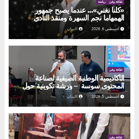
ثقافة وفن
رياضة
«كلنا نغني»… عندما يصبح جمهور
الهمهاما نجم السهرة ومنقذ النادي
أغسطس 6, 2026
البيان
ثقافة وفن
الأكاديمية الوطنية الصيفية لصناعة
المحتوى سوسة – ورشة تكوينية حول
الحوكمة التشاركية
أغسطس 5, 2026
البيان
ثقافة وفن