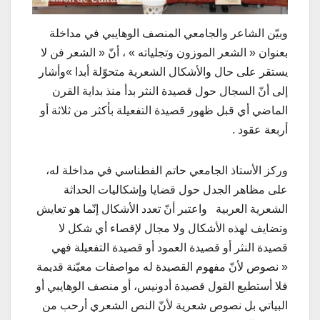
وبيّن الشاعر والجامعي المنصف الوهايبي في مداخلة
بعنوان « الشعر الموزون وتجلياته » ، أنّ « الشعر فن لا
يستقر على حال والأشكال الشعرية متحوّلة أبدا »وأشار
إلى أنّ السجال حول قصيدة النثر بدأ منذ بداية القرن
الماضي أي قبل ظهور قصيدة التفعيلة بأكثر من ثلاثة أو
أربعة عقود .
وركز الأستاذ الجامعي حاتم الفطناسي في مداخلة له،
على مظاهر الجدل حول قضايا وإشكاليات الحداثة
الشعرية العربية واعتبر أنّ تعدد الأشكال إنّما هو تعايش
وتضايف لهذه الأشكال ولا مجال لإقصاء أي شكل لا
قصيدة النثر أو قصيدة العمود أو قصيدة التفعيلة فهي
« نصوص لأنّ مفهوم القصيدة له مواصفات معيّنة قديمة
فلا أستطيع القول قصيدة أدونيس، أو منصف الوهايبي أو
البياتي بل نصوص شعرية لأنّ النص الشعري أرحب من