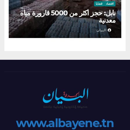
اقتصاد
قضايا
نابل: حجز أكثر من 5000 قارورة مياه
معدنية
البيان
www.albayene.tn