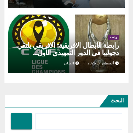
رياضة
رابطة الأبطال الافريقية: الافريقي يلتقي
دجوليبا في الدور التمهيدي الأول…
أغسطس 6, 2026
البيان
البحث