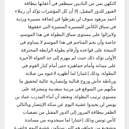
التكهن بمن من الناديين سيظفر في أعقابها ببطاقة
العبور للدور المقبل، إلا أن كل المؤشرات تؤكد أن زملاء
أحمد مزهود سوف لن يفرطوا في إضافة مسيرة وردية
في سباق الكأس للمسيرة المتميزة التي حققوها
ولايزالوا على مستوى سباق البطولة في هذا الموسم،
خاصة وأن نجم المناجم في هذا الموسم لا يساوم في
النتيجة على قواعده وأرقام بطولة الرابطة المحترفة
الأولى تؤكد ذلك حيث لم ينهزم إلى حد الجولة الأخيرة
على ميدانه وأمام جماهيره حتى أمام كبار القوم في
البطولة، وذلك إعتبارا لما أظهره لاعبوه من صلابة
ورباطة جأش وروح قتالية وإنتصارية عالية لتحقيق ما
مكّنهم من التموقع في مرتبة متقدمة ومشرفة على
مستوى ترتيب البطولة. ونعتقد أن أبناء المدرب عماد بن
يونس لن يحيدوا عشية اليوم عن سكة الإنتصار وبالتالي
الظفر ببطاقة المرور إلى الدور المقبل من تصفيات
كأس تونس وذلك إعتبارا لما سيجدونه من مساندة
وتشجيع من جماهيرهم التي ستكون عشية اليوم حاضرة