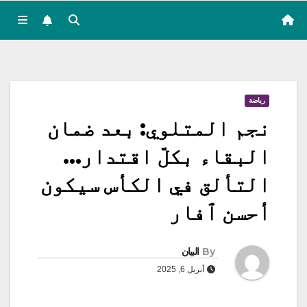
رياضة
نجم المتلوي: بعد ضمان
البقاء بكلّ اقتدار…
التألق في الكأس سيكون
أحسن ٱفار
By
البيان
أبريل 6, 2025