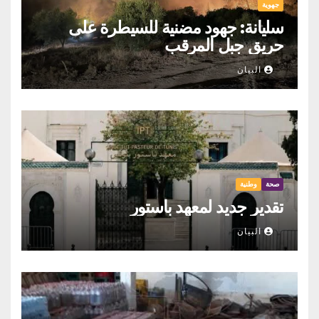
جهوية
سليانة: جهود مضنية للسيطرة على
حريق جبل المرقب
البيان
صحة
وطنية
تقدير جديد لمعهد باستور
البيان