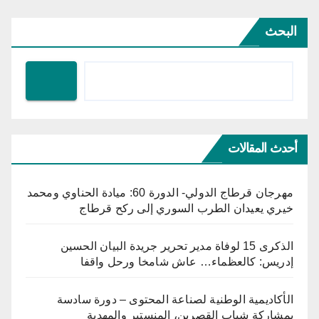
البحث
أحدث المقالات
مهرجان قرطاج الدولي- الدورة 60: ميادة الحناوي ومحمد
خيري يعيدان الطرب السوري إلى ركح قرطاج
الذكرى 15 لوفاة مدير تحرير جريدة البيان الحسين
إدريس: كالعظماء… عاش شامخا ورحل واقفا
الأكاديمية الوطنية لصناعة المحتوى – دورة سادسة
بمشاركة شباب القصرين، المنستير والمهدية