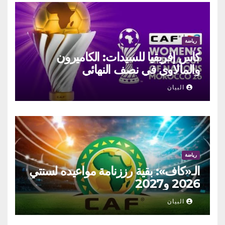
رياضة
كأس إفريقيا للسيدات: الكاميرون
والمالاوي في نصف النهائي
البيان
رياضة
الـ«كاف»: بقية رززنامة مواعيده لسنتي
2026 و2027
البيان