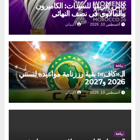
كأس إفريقيا للسيدات: الكاميرون
والمالاوي في نصف النهائي
أغسطس 10, 2026
البيان
رياضة
الـ«كاف»: بقية رززنامة مواعيده لسنتي
2026 و2027
أغسطس 10, 2026
البيان
رياضة