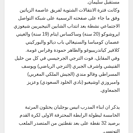
مستقبل سليمان.
وكانت فترة الانتقالات الشتوية لفريق عاصمة الزياتين
وفق ما جاء على صفحته الرسمية على شبكة التواصل
الاجتماعي نشطة بعد انتداب الشابين النيجيريين شيغوزي
ايروشوكو (20 سنة) وساكساس ايتام (19 سنة) والغيني
عصمان كومباسا والسنيغالي باب ديالو والبوركيني
كلافير كياندريبيوغو والطاهر حمودة وفراس غومة.
وفي المقابل، فوت الترجي الجرجيسي في كل من خليل
القنيشي واشرف الجبري (الترجي الرياضي) ويوسف
المسراطي وفالو مندي (الجيش الملكي المغربي)
وامبروزي اوشيغبو (نادي الخلود السعودي) وعزيز
الجمعاوي.
يذكر ان ابناء المدرب انيس بوجلبان يحتلون المرتبة
الخامسة لبطولة الرابطة المحترفة الاولى لكرة القدم
برصيد 32 نقطة على بعد نقطتين من المتصدر الملعب
التونسي.