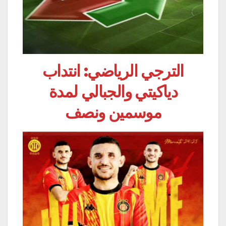
الترجي الرياضي: انتداب
دياكيتي والجبالي لمدة
موسمين ونصف