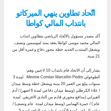
اتّحاد تطاوين ينهي الميركاتو
بانتداب المالي كواطا
أكد مصدر مسؤول بالاتّحاد الرياضي بتطاوين انتداب
المالي محمد موسى كواطا بعقد يمتد لموسمين ونصف.
ويشغل المنتدب الجديد خطة محور دفاع وعمره أقل من
21 سنة.
يشار إلى أن الاتحاد قام بانتداب 10 لاعبين وهم:
الطوغولي Mevine Comlan Marcellin Pedro لمدة 3
سنوات يبلغ من العمر 20 سنة ويشغل خطة وسط ميدان
/ علاء الكرطلي (وسط ميدان دفاعي لمدة 6 اشهر) / أدم
القيزاني (مدافع محوري قادم من النادي الافريقي لمدة
عام ) / حمزة الهمامي (وسط ميدان لمدة عام ونصف) /
سليم الرباعي لمدة 6 أشهر / وليد عبد الواحد لمدة 5