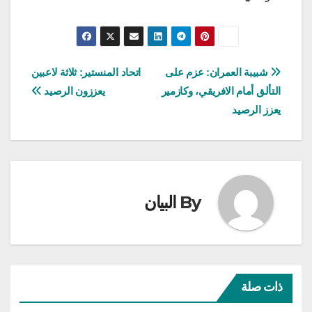
تصفّح
شبيبة العمران: عزم على
اتحاد المنستير: ثلاثة لاعبين
التألق أمام الافريقي، وكازمير
يعززون الرصيد
المقالات
يعزز الرصيد
By
البيان
ذات صلة