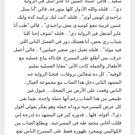
سعيد .. قالي “أستاذ حسين أنا عايز أمثل في الرواية
دي”… قلتله والله الأدوار كلها متوزعة، قالي “أنا بمثل
تراجيدي كويس أوي” .. قلتله “انت ليك تركيبة كدة وليك
عينين غريبة تنفع كوميدي مش تراجيدي” .. قالي “طب أنا
عايز أشتغل في الرواية دي” .. قلتله “شوف إحنا كلنا
شباب زي بعض، أنا هعملك دور في الفصل التاني اللي
فيه مولد” .. قلتله تعمل دور صغير جملتين؟ .. قالي أعمل
حرف، بس أطلع على المسرح، فإدناله بياع عسلية مع
الأطفال والجملة كانت الآتي “معايا العسلية بمليم
الوقية”.. كل دة شغالين بروفات، فتحنا الرواية جه
المشهد التاني دخل هذا الشاب مع مجموعة العيال..
الناس وقعت على الأرض من الضحك… قبول غير
طبيعي من هذا الشاب رغم أنها جملة واحدة، بقينا بقى
كل عرض للمسرحية نزودله جملة وهو يفكر يقولي أقول
دي؟.. أقوله: قلها .. فدوره كبر في المشهد دة لدرجة إني
قللت أغاني محمد طه في المسرحية.. ويطلع الشاب من
الكواليس وبمجرد ظهوره فقط على المسرح الناس تقع