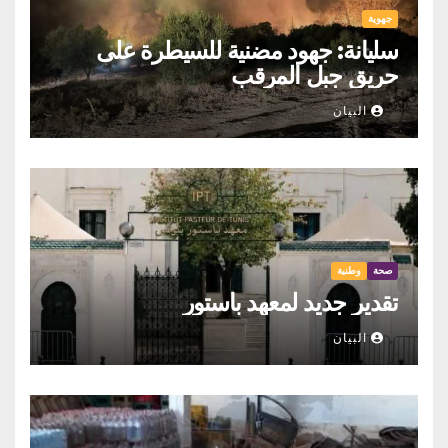
جهوية
سليانة: جهود مضنية للسيطرة على
حريق جبل المرقب
البيان
صحة
وطنية
تقدير جديد لمعهد باستور
البيان