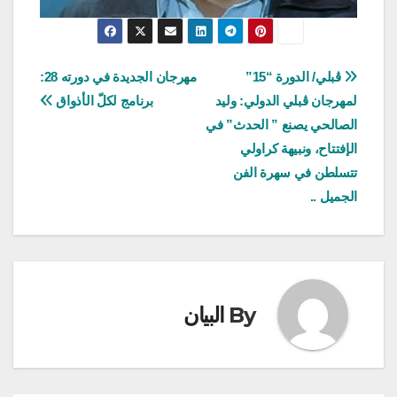
تصفّح
ڨبلي/ الدورة “15”
مهرجان الجديدة في دورته 28:
لمهرجان ڨبلي الدولي: وليد
برنامج لكلّ الأذواق
المقالات
الصالحي يصنع ” الحدث” في
الإفتتاح، ونبيهة كراولي
تتسلطن في سهرة الفن
الجميل ..
By
البيان