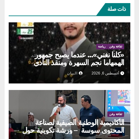
ذات صلة
ثقافة وفن
رياضة
«كلنا نغني»… عندما يصبح جمهور
الهمهاما نجم السهرة ومنقذ النادي
أغسطس 6, 2026
البيان
ثقافة وفن
الأكاديمية الوطنية الصيفية لصناعة
المحتوى سوسة – ورشة تكوينية حول
الحوكمة التشاركية