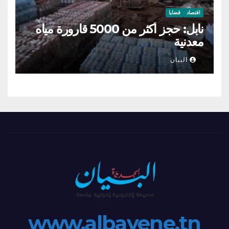
اقتصاد
قضايا
نابل: حجز أكثر من 5000 قارورة مياه
معدنية
البيان
www.albayene.tn