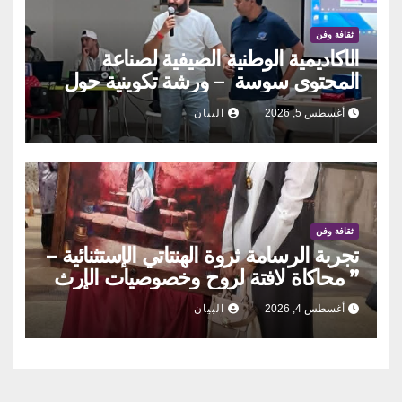
ثقافة وفن
الأكاديمية الوطنية الصيفية لصناعة
المحتوى سوسة – ورشة تكوينية حول
الحوكمة التشاركية
أغسطس 5, 2026
البيان
ثقافة وفن
تجربة الرسامة ثروة الهنتاتي الإستثنائية –
” محاكاة لافتة لروح وخصوصيات الإرث
العمراني والحراك الإنساني بلمسات
أغسطس 4, 2026
البيان
أنثويٌة مدهشة”