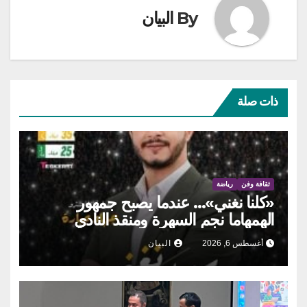
By
البيان
ذات صلة
ثقافة وفن
رياضة
«كلنا نغني»… عندما يصبح جمهور
الهمهاما نجم السهرة ومنقذ النادي
أغسطس 6, 2026
البيان