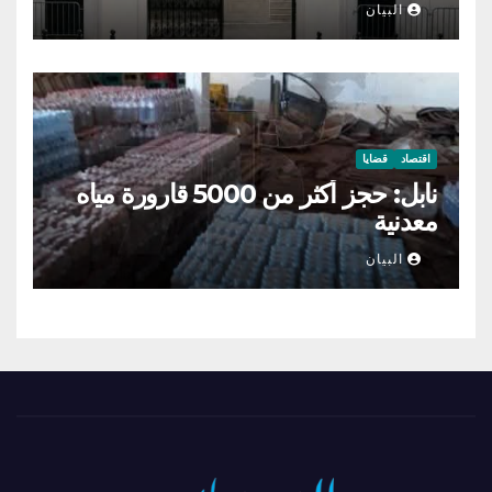
البيان
اقتصاد
قضايا
نابل: حجز أكثر من 5000 قارورة مياه
معدنية
البيان