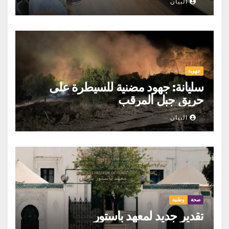
البيان
جهوية
سليانة: جهود مضنية للسيطرة على
حريق جبل المرقب
البيان
صحة
وطنية
تقدير جديد لمعهد باستور