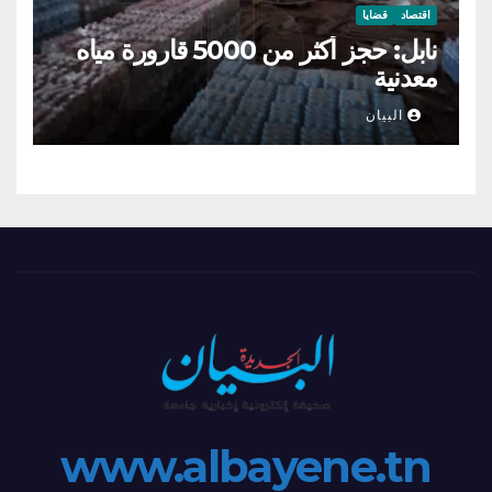
اقتصاد
قضايا
نابل: حجز أكثر من 5000 قارورة مياه
معدنية
البيان
www.albayene.tn