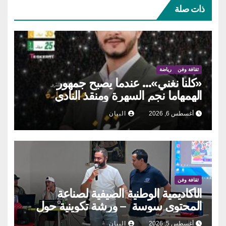
ذات صلة
ثقافة وفن
رياضة
«كلنا نغني»… عندما يصبح جمهور
الهمهاما نجم السهرة ومنقذ النادي
أغسطس 6, 2026
البيان
ثقافة وفن
الأكاديمية الوطنية الصيفية لصناعة
المحتوى سوسة – ورشة تكوينية حول
الحوكمة التشاركية
أغسطس 5, 2026
البيان