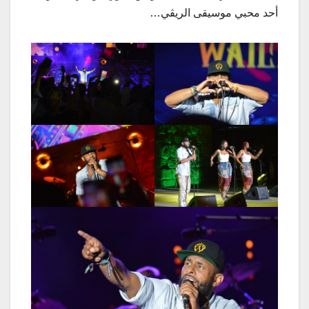
أحد محبي موسيقى الريڤي…