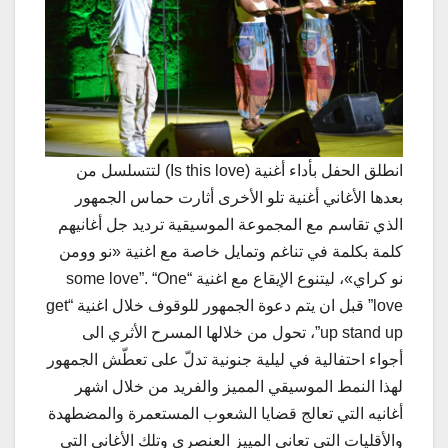
انطلق الحفل بأداء أغنية (Is this love) لتتسلسل من
بعدها الأغاني أغنية تلو الأخرى أثارت حماس الجمهور
الذي تقاسم مع المجموعة الموسيقية ترديد جل أغانيهم
كلمة بكلمة في تناغم وتمايل خاصة مع اغنية «نو وومن
نو كراي»، ليتنوع الإيقاع مع اغنية “some love”. “One
love” قبل ان يتم دعوة الجمهور للوقوف خلال اغنية “get
up stand up”، تحول من خلالها المسرح الأثري الى
أجواء احتفالية في ليلية جنونية تدلّ على تعطّش الجمهور
لهذا النمط الموسيقي المميز والفريد من خلال اشهر
أغانيه التي تعالج قضايا الشعوب المستعمرة والمضطهدة
والأقليات التي تعاني المييز العنصري وتلك الأغاني التي