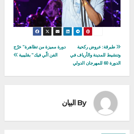
تصفّح
طبرقة: عروض ركحية
دورة مميزة من تظاهرة” خرّج
وتنشيط للمدينة والأرياف في
الفن الّي فيك” بقليبية
المقالات
الدورة 60 للمهرجان الدولي
By
البيان