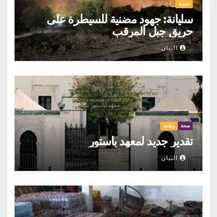
جهوية
سليانة: جهود مضنية للسيطرة على
حريق جبل المرقب
البيان
صحة
وطنية
تقدير جديد لمعهد باستور
البيان