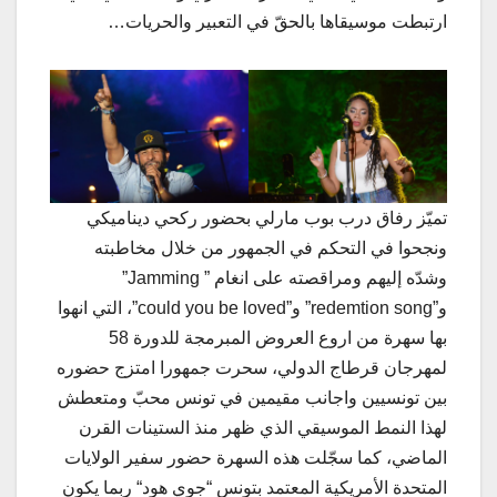
ارتبطت موسيقاها بالحقّ في التعبير والحريات…
تميّز رفاق درب بوب مارلي بحضور ركحي ديناميكي
ونجحوا في التحكم في الجمهور من خلال مخاطبته
وشدّه إليهم ومراقصته على انغام ” Jamming”
و”redemtion song” و”could you be loved”، التي انهوا
بها سهرة من اروع العروض المبرمجة للدورة 58
لمهرجان قرطاج الدولي، سحرت جمهورا امتزج حضوره
بين تونسيين واجانب مقيمين في تونس محبّ ومتعطش
لهذا النمط الموسيقي الذي ظهر منذ الستينات القرن
الماضي، كما سجّلت هذه السهرة حضور سفير الولايات
المتحدة الأمريكية المعتمد بتونس “جوي هود“ ربما يكون