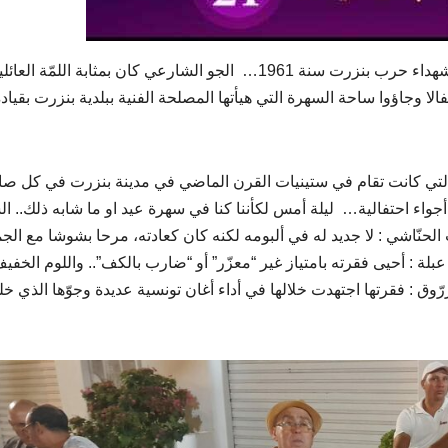
حضرنا يوم أمس سهرة افتتاح ليالي هذا العام في ساحة شهداء حرب بنزرت سنة 1961… الجو الشارعي كان بمثابة اللم
ا وجاؤوا ساحة السهرة التي هيأتها المصلحة الفنية ببلدية بنزرت بقياد
 التي كانت تقام في ستينيات القرن الماضي في مدينة بنزرت في كل صائ
اء احتفالية… ليلة أمس لكأننا كنا في سهرة عيد او ما شابه ذلك.. ا
ب الحنّاشي : لا جديد له في ألبومه لكنه كان كعادته، مرحا بشوشا مع الج
 أحيى فقرته بامتياز غير “معزّر” أو “ضارب بالكف”.. واللوم الخفي
ّوق : فقرتها اجتهدت خلالها في أداء أغان تونسية عديدة وجوّها الذي خل