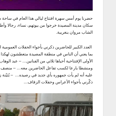
سكان مدينة المصيدة خرجوا من بيوتهم، نساء، رجالا وأطفال
الشاب مروان بنغربية.
العدد الكبير للحاضرين ذكرني بأجواء الحفلات العمومية
بما يعني أن الناس في منطقة المصيدة متعطشون لهكذا أجو
الأولى الإفتتاحية أحياها ثلاثي من الفنانين… – عبد الوها
ومنشطا بارعا لكسب تفاعل الحاضرين معه… – منصف عبلة :
عليه أنه لم يأت جمهوره بأي جديد في رصيده… – بُثيْنة زر
ذكّرني بأجواء الأعراس وحفلات الزفاف…