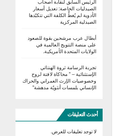
الرئيس السابق لنقابة أصحاب
الصيدليات الخاصة: تعديل أسعار
الأدوية لم يُغطِّ الكلفة التي تتكبّدها
الصيدلية المركزية
أبطال عرب مرشحين بقوة للصعود
على منصة التتويج العالمية في
الولايات المتحدة الأمريكية.
تجربة الرسامة ثروة الهنتاتي
الإستثنائية – ” محاكاة لافتة لروح
وخصوصيات الإرث العمراني والحراك
الإنساني بلمسات أنثويٌة مدهشة”
أحدث التعليقات
لا توجد تعليقات للعرض.