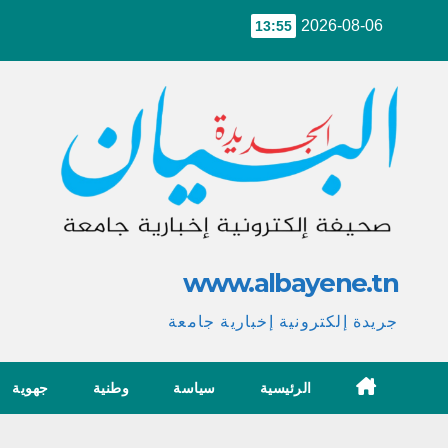
Ski
2026-08-06
13:55
t
conten
www.albayene.tn
جريدة إلكترونية إخبارية جامعة
الرئيسية
سياسة
وطنية
جهوية