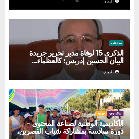
البيان
مختلفات
الذكرى 15 لوفاة مدير تحرير جريدة
البيان الحسين إدريس: كالعظماء…
عاش شامخا ورحل واقفا
البيان
ثقافة وفن
جهوية
الأكاديمية الوطنية لصناعة المحتوى –
دورة سادسة بمشاركة شباب القصرين،
المنستير والمهدية