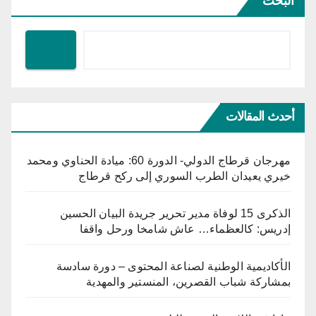
البحث
أحدث المقالات
مهرجان قرطاج الدولي- الدورة 60: ميادة الحناوي ومحمد
خيري يعيدان الطرب السوري إلى ركح قرطاج
الذكرى 15 لوفاة مدير تحرير جريدة البيان الحسين
إدريس: كالعظماء… عاش شامخا ورحل واقفا
الأكاديمية الوطنية لصناعة المحتوى – دورة سادسة
بمشاركة شباب القصرين، المنستير والمهدية