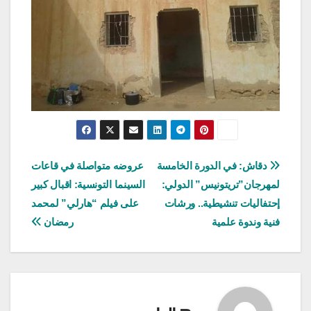
تصفّح
دقاش: في الدورة الخامسة
عروضه متواصلة في قاعات
لمهرجان”تريتونيس” الدولي:
السينما التونسية: اقبال كبير
المقالات
إحتفاليات تنشيطية.. ورشات
على فيلم “هارلي” لمحمد
فنية وندوة علمية
رمضان