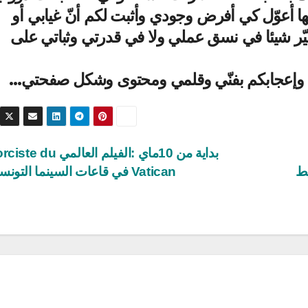
ها أعوّل كي أفرض وجودي وأثبت لكم أنّ غيابي أو
غيّر شيئا في نسق عملي ولا في قدرتي وثباتي على
 وإعجابكم بفنّي وقلمي ومحتوى وشكل صفحتي…
بداية من 10ماي :الفيلم العالمي 
يط
Vatican في قاعات السينما التونسية