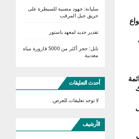
سليانة: جهود مضنية للسيطرة على
حريق جبل المرقب
واع
تقدير جديد لمعهد باستور
نابل: حجز أكثر من 5000 قارورة مياه
معدنية
ئمة
أحدث التعليقات
ك
لا توجد تعليقات للعرض.
ل
الأرشيف
ب