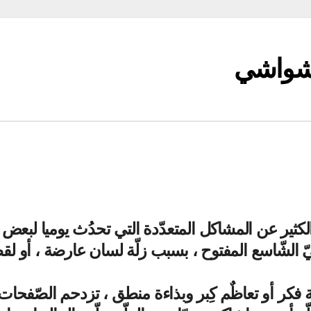
لشواشي
كثير عن المشاكل المتعدّدة التي تحدُث يوميا لبعض
ليّ الشّاسع المفتوح ، بسبب زلّة لسان عارضة ، أو لق
فكر أو تعاظٌم كِبر وبذاءة منطق ، تزدحم الصّفحات