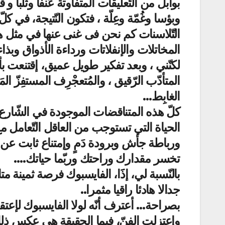
بوابل من التّعليقات المتفاوتة عُنفا وثلْبا و 
وبؤسا وغُمّة وعِلّة ، فتكون النّتيجة، في
التّلاسنات كم نحن فى غنى عنها في مثل هذا 
المخاتلات والإنفلاتات ورداءة الأذواق وبذاء
لكنّني ، وبعد تفكير طويل عميق، إقتنعت بأ
المتأدّب الرّقيق ، والمُتعجْرِف المستفِزّ ال
الغابِط…
كلّ هذه المتناقضات الموجودة في الشّار
الحياة التي تستوجب من العاقل التّعامل مع 
ورباطة جأش وبرودة دَمٍ وإمتناع ثابت عن 
تخسر مقدارك وراحتك وربّما حياتك….
بالنّسبة لي، إذََا، الفايسبوك فرصة ثمينة متا
جدالا هادئا راقيا مثمرا..
بصراحة… أعترف أنّه لولا الفايسبوك لإعتقد ا
وإعتزلت الفنّ، فيما الحقيقة هي عكس ذ