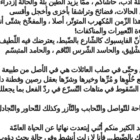
قلّة أدب، حاشاكم ، ممّا يزيد الطّين بلّة والحالة إزدراء
 كلّ الحالات، فضائحَ وتراشقا بأخزى وأخجل وأقسى
الزّمن المُكهرب المتوتّر، أصلا ، والمفخّخ بشتّى أن
ة التّعبيرات والمناكفات!
نّ الفايسبوك كالشّارع بالضّبط، يعترضك فيه اللّطيف
مَشْلِيق، والحاسد الشّرس النّاقم ، والحامد المتبسّم
ع وحتّى في صلب العائلات هي في الأصل من طبيعة
حُلْوِها و مُرِّها وخيرها وشرّها بعقل رصين وفطنة دا
السّقوط في متاهات التّسرّع في ردّ الفعل بما يجعل
حة للتّواصل والتّحابب والتّآزر وكذلك للتّحاور والتّجاد
لكثير منكم أنّني إبتعدت نهائيا عن الحياة العامّة
لك بالضّبط… فأنا لا زلت أنشط وفي حالة بحث دؤو