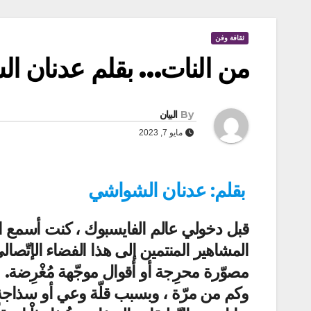
ثقافة وفن
من النات… بقلم عدنان ا
By
البيان
مايو 7, 2023
بقلم: عدنان الشواشي
قبل دخولي عالم الفايسبوك ، كنت أسمع ال
المشاهير المنتمين إلى هذا الفضاء الإتّصا
مصوّرة محرِجة أو أقوال موجّهة مُغْرِضة.
وكم من مرّة ، وبسبب قلّة وعي أو سذاجة 