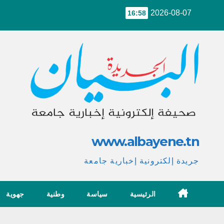
Ski
2026-08-07
16:58
t
conten
www.albayene.tn
جريدة إلكترونية إخبارية جامعة
الرئيسية
سياسة
وطنية
جهوية