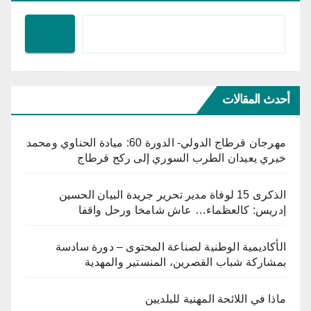
أحدث المقالات
مهرجان قرطاج الدولي- الدورة 60: ميادة الحناوي ومحمد
خيري يعيدان الطرب السوري إلى ركح قرطاج
الذكرى 15 لوفاة مدير تحرير جريدة البيان الحسين
إدريس: كالعظماء… عاش شامخا ورحل واقفا
الأكاديمية الوطنية لصناعة المحتوى – دورة سادسة
بمشاركة شباب القصرين، المنستير والمهدية
ماذا في اللائحة المهنية للبلديين