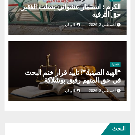
الكرم : استثمار عشوائي يسلب الفقير
حق الترفيه
أغسطس 3, 2026
البيان
قضايا
“الهبة الصينية”: تأييد قرار ختم البحث
في حق المتهم رفيق بوشلاكة
أغسطس 3, 2026
البيان
البحث