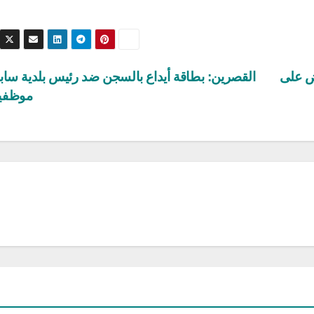
ض على
موظفي