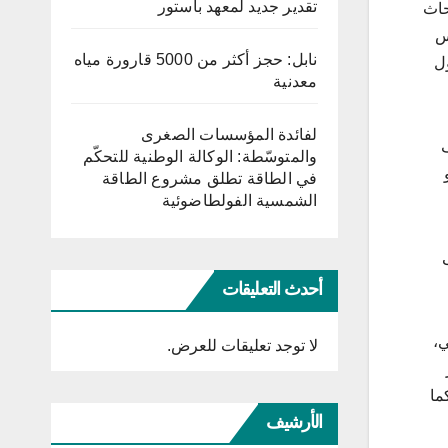
تقدير جديد لمعهد باستور
حاث
س
نابل: حجز أكثر من 5000 قارورة مياه
ل
معدنية
لفائدة المؤسسات الصغرى
والمتوسّطة: الوكالة الوطنية للتحكّم
 قدره 1000 أورو
في الطاقة تطلق مشروع الطاقة
الشمسية الفولطاضوئية
أحدث التعليقات
ي،
لا توجد تعليقات للعرض.
ما
الأرشيف