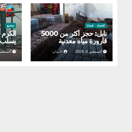
اقتصاد
قضايا
مجتمع
نابل: حجز أكثر من 5000
الكرم 
قارورة مياه معدنية
يسلب ا
أغسطس 6, 2026
البيان
أغسطس 3, 26