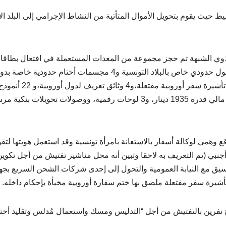
ث يقوم بتحويل الأموال المتأتية من النشاط الإجرامي إلى البلد ال
 ذوي الشبهة تم حجز مجموعة من المعدات المستعملة في افتعال بطاقا
الإقامة الأجنبية والتأشيرات والمتمثلة في مجسم ختم دخول حدودي خاص بالبلاد التونسية و4 مجسمات أختام حدودية خاصة
أوروبية مختلفة، و8 جوازات سفر تونسية أحدها مدرج بها تأشيرة سفر أوروبية مفتعلة،و4 وثائق تعريف لدول أوروبية،و 22
ملصقات تأشيرات، و حواسيب محمولة، آلة طباعة، مبلغ مالي قدره 1935 دينار، و3 لوحات رقمية، ووصولات تحويلات بنك
 وهمي لوكالة أسفار بالاستعانة بامرأة تونسية وقد استعمل هويتها لتق
نبي (تم التعريف به لاحقا وتبين أنه محل مناشير تفتيش من أجل تكوين
ق مع النيابة العمومية والتحول إلى إحدى شركات الشحن السريع بجه
أشيرة سفر مفتعلة ملصق بها ختم سفارة أوروبية مخبأة بإحكام داخله.
لعمومية أذنت بالاحتفاظ ب3 أنفار وإدراج نفرين بالتفتيش من أجل “التدليس ومسك واستعمال مُدلس وتقليد أخ