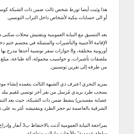
هذا وثبت أيضا تورط شخص ثالث ضمن ذات الشبكة كوسيط حي
أو الى حسابات بنكية لأشخاص داخل التراب التونسي.
بعد التنسيق مع النيابة العمومية وبتفتيش محلات سكنى
من طرفه إلى نفرين تونسيين.
بمزيد التحري اعترف ذي الشبهة الثالث بتعمده إنشاء موقع
بسحب طرد بريدي مُرسل من نفر آخر تونسي مُقيم ببلد أج
عصابة مفسدين) ينشط ضمن ذات الشبكة، حيث بعد التنسي
الشرقية بالعاصمة تم حجز الطرد وبتفتيشه عُثر به على ت
بمراجعة النيابة ا
سلطة عمومية” والأبحاث مازالت متواصلة