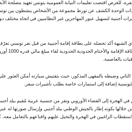
فره، للغرض اقتضت تعليمات النيابة العمومية بتونس تعهيد مصلحة الأب
ن ذات الوحدة الكشف عن تورط مجموعة من الأشخاص ينشطون بين تون
ات أجنبية لتسهيل عبور المهاجرين غير النظاميين في اتجاه مختلف دو
ي الشبهة أكد تحصله على بطاقة إقامة أجنبية من قبل نفر تونسي تعرّف
عليه عبر مواقع التواصل الاجتماعي واتفاقا على توفير بطاقة الإقامة والأختام الحدودية الحدودية لقاء مبلغ مالي
يات بالعاصمة.
هة الثاني وضبطه بالمقهى المذكور، حيث بتفتيش سيارته أمكن العثور على
 التونسية إضافة إلى استمارات خاصة بطلب تأشيرات سفر.
في الهجرة إلى الفضاء الأوروبي ونفر من جنسية عربية مُقيم ببلد أجنب
 خلالها بكونه إطار بالجيش الوطني ببلد أجنبي وإرسال صورتها له عبر
استقطاب الراغبين في الهجرة والتحيل عليهم واقناعهم بالتعامل معه، ك