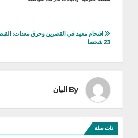
تصفّح
اقتحام معهد في القصرين وحرق معدات: القب
23 شخصا
المقالات
By
البيان
ذات صلة