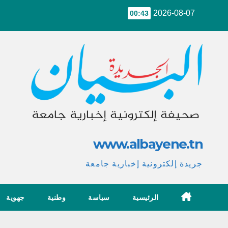
Ski
2026-08-07
00:43
t
conten
www.albayene.tn
جريدة إلكترونية إخبارية جامعة
الرئيسية
سياسة
وطنية
جهوية