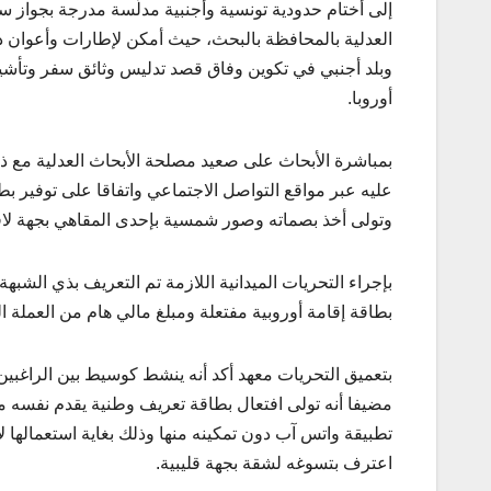
إلى أختام حدودية تونسية وأجنبية مدلّسة مدرجة بجواز س
العدلية بالمحافظة بالبحث، حيث أمكن لإطارات وأعوا
وبلد أجنبي في تكوين وفاق قصد تدليس وثائق سفر وتأشير
أوروبا.
بمباشرة الأبحاث على صعيد مصلحة الأبحاث العدلية مع ذ
وتولى أخذ بصماته وصور شمسية بإحدى المقاهي بجهة لاف
بإجراء التحريات الميدانية اللازمة تم التعريف بذي الشب
بطاقة إقامة أوروبية مفتعلة ومبلغ مالي هام من العملة
بتعميق التحريات معهد أكد أنه ينشط كوسيط بين الراغبين 
مضيفا أنه تولى افتعال بطاقة تعريف وطنية يقدم نفسه من
تطبيقة واتس آب دون تمكينه منها وذلك بغاية استعمالها ل
اعترف بتسوغه لشقة بجهة قليبية.