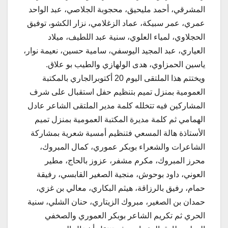
المشرقي، أحمد مليحيق، محجوبة الجلاصي، عبد الواحد
عمري، عمر سبيكة، عماد الزغلامي، نزار الكشو، توفيق
الحجلاوي، لمياء العلوي، سنية عبد اللطيف، ميلاد
العياري، عبد المجيد اليوسفي، سامية حسين، نعيمة نوار،
ياسين الحمزاوي، هدى الولهازي والطيب بو علاق.
ويختتم هذا الملتقى اليوم 20 أكتوبرالجاري بالمكتبة
العمومية بمنزل تميم بتنظيم حفل استقبال على شرف
المشاركين فيه تتخلله كلمة مدير الملتقى الشاعر عادل
الهمامي ثم كلمة مديرة المكتبة العمومية بمنزل تميم
الأستاذة هالة المسعي فتنظيم أمسية شعرية بمشاركة
الشاعرات والشعراء بوبكر عموري، كمال المبروك،
محرز المبروك، مكرم مشفر، عزوز بالحاج، مطير
العوني، داود بوحوش، منجية الصغير القابسي، رفيقة
حمام، رفيق بالرزاقة، هيثم البكاري، معالي بن غزي،
حمدان بن الصغير، مبروك الزيتاري، حنان الشلي، سنية
الحري ثم تكريم الشاعر بوبكر العموري والصخفي