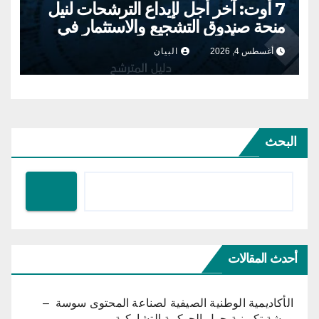
7 أوت: آخر أجل لإيداع الترشحات لنيل
منحة صندوق التشجيع والاستثمار في
الإبداع الأدبي والفني
أغسطس 4, 2026
البيان
البحث
أحدث المقالات
الأكاديمية الوطنية الصيفية لصناعة المحتوى سوسة –
ورشة تكوينية حول الحوكمة التشاركية