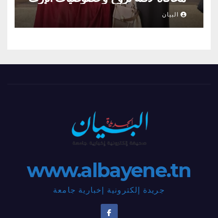
العمراني والحراك الإنساني بلمسات
البيان
أنثويٌة مدهشة”
www.albayene.tn
جريدة إلكترونية إخبارية جامعة