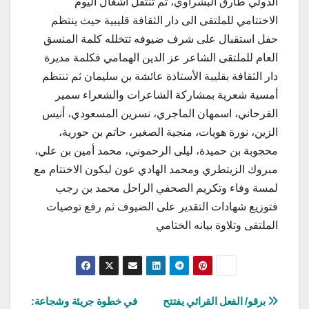
الدولي طارق البشراوي، ثم تنتقل أشغال اليوم
الاختتامي للملتقى الى دار الثقافة قليبية حيث ينتظم
حفل استقبال على شرف ضيوفه تتخلله كلمة المنسق
العام للملتقى الشاعر عز الدين الهمامي فكلمة مديرة
دار الثقافة بقليبة الأستاذة عائشة بن سليمان ثم تنتظم
أمسية شعرية بمشاركة الشاعرات والشعراء سمير
الفرحاني، اسمهان الماجري، نسرين المسعودي، أنيس
الزين، نورة هويات، منجية الصغير، حاتم بن حورية،
محجوبة بن حميدة، ليلى الرحموني، محمد أمين بن علي،
مبروك الزيتطري ومحمد الهادي عون ليكون الاختتام مع
لمسة وفاء وتكريم الصحفي الراحل محمد بن رجب
فتوزيع شهادات التقدير على الضيوف ثم رفع توصيات
الملتقى وتلاوة بيانه الختامي
تصفّح
برقو/ الفعل القرائي يفتتح
في خطوة جريئة وشجاعة: