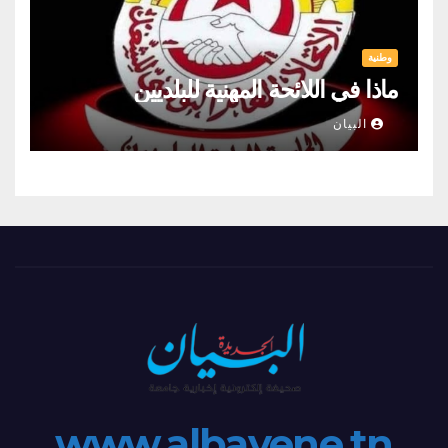
وطنية
ماذا في اللائحة المهنية للبلديين
البيان
www.albayene.tn