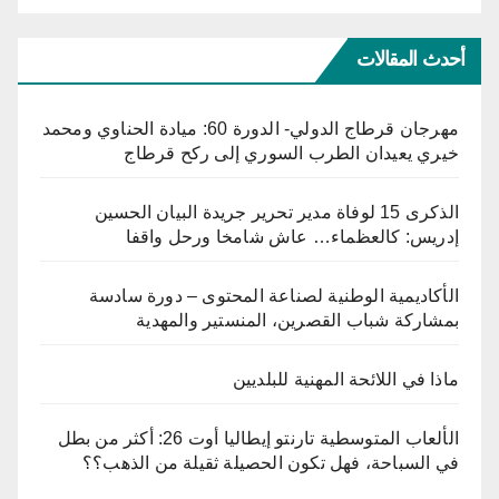
أحدث المقالات
مهرجان قرطاج الدولي- الدورة 60: ميادة الحناوي ومحمد
خيري يعيدان الطرب السوري إلى ركح قرطاج
الذكرى 15 لوفاة مدير تحرير جريدة البيان الحسين
إدريس: كالعظماء… عاش شامخا ورحل واقفا
الأكاديمية الوطنية لصناعة المحتوى – دورة سادسة
بمشاركة شباب القصرين، المنستير والمهدية
ماذا في اللائحة المهنية للبلديين
الألعاب المتوسطية تارنتو إيطاليا أوت 26: أكثر من بطل
في السباحة، فهل تكون الحصيلة ثقيلة من الذهب؟؟