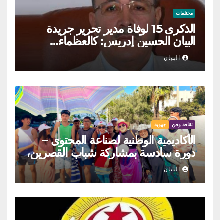
مختلفات
الذكرى 15 لوفاة مدير تحرير جريدة
البيان الحسين إدريس: كالعظماء…
عاش شامخا ورحل واقفا
البيان
ثقافة وفن
جهوية
الأكاديمية الوطنية لصناعة المحتوى –
دورة سادسة بمشاركة شباب القصرين،
المنستير والمهدية
البيان