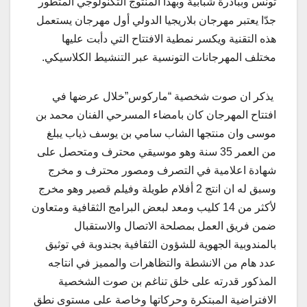
تونس وببادرة شبابية وبهذا المنتوج التكنولوجي المتطور
جدّا يعتبر مهرجان بلاريجيا الدولي أول مهرجان يستعمل
هذه التقنية ويكسر نمطية الافتتاح التي دأبت عليها
مختلف المهرجانات التونسية عبر التنشيط الكلاسيكي.
يذكر ان صوت شخصية “ماركوس”خلال عرضها في
افتتاح المهرجان كان بامضاء المسرحي الفنان محمد بن
موسى وان منتجها الشاب سامي بن يوسف ذياب يبلغ
من العمر 35 سنة وهو موسيقي محترف ومتحصل على
شهادة اعلامية في التصرف ومصور محترف و مخرج
وسبق له ان انتج 2 أفلام طويلة وفيلم قصير وهو مخرج
لأكثر من 14 كليب ومعد لبعض البرامج الثقافية ومتعاون
ضمن فريق العمل بمصلحة الاتصال والاستقبال
بالمندوبية الجهوية للشؤون الثقافية بجندوبة في توثيق
عدد هام من الانشطة والتظاهرات والمميز في انتاجه
المذكور قدرته على خلق تناغم بن صوت الشخصية
الافتراضية المبتكرة وحركاتها وخاصة على مستوى نطق