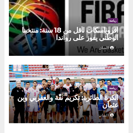
رياضة
أفروباسكات لأقل من 18 سنة: منتخبنا
الوطني يفوز على رواندا
البيان
رياضة
الكرة الطائرة: تكريم نقّة والعقربي وبن
عثمان
البيان