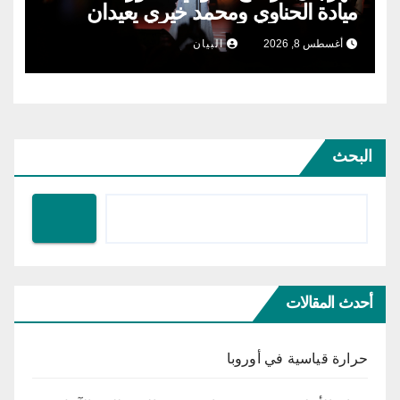
ميادة الحناوي ومحمد خيري يعيدان
الطرب السوري إلى ركح قرطاج
أغسطس 8, 2026
البيان
البحث
أحدث المقالات
حرارة قياسية في أوروبا