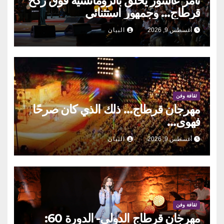
ثامر عاشور يحلق بالرومانسية فوق ركح
قرطاج… وجمهور استثنائي
أغسطس 9, 2026
البيان
ثقافة وفن
مهرجان قرطاج… ذلك الذي كان صرحًا
فهوى…
أغسطس 9, 2026
البيان
ثقافة وفن
مهرجان قرطاج الدولي- الدورة 60: