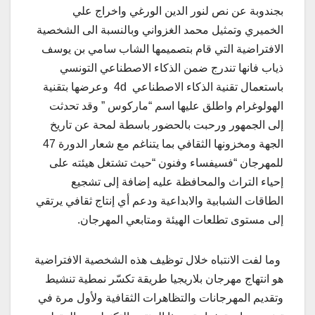
بجندوبة عن نص لنور الدين الورغي واخراج علي
الخميري وتمثيل محمد الغزواني وبالنسبة الى الشخصية
الافتراضية التي قام بتصميمها الشاب سامي بن يوسف
ذياب فانها تندرج ضمن الذكاء الاصطناعي التونسي
باستعمال تقنية الذكاء الاصطناعي 4d وعرضها بتقنية
الهولوغرام واطلق عليها اسم “ماركوس ” وقد تحدثت
إلى الجمهور ورحبت بالحضور باسطة لمحة عن تاريخ
الجهة ومخزونها الثقافي بما يتناغم مع شعار الدورة 47
للمهرجان “فسيفساء وفنون “حيث تشتغل هيئته على
إحياء التراث والمحافظة عليه إضافة إلى تشجيع
الطاقات الشبابية والابداعية ودعم أي إنتاج ثقافي يرتقي
إلى مستوى تطلعات الهيئة ومتابعي المهرجان.
وما لفت الانتباه خلال توظيف هذه الشخصية الافتراضية
هو انتهاج مهرجان بلاريجيا طريقة تكسّر نمطية تنشيط
وتقديم المهرجانات والتظاهرات الثقافية ولأول مرة في