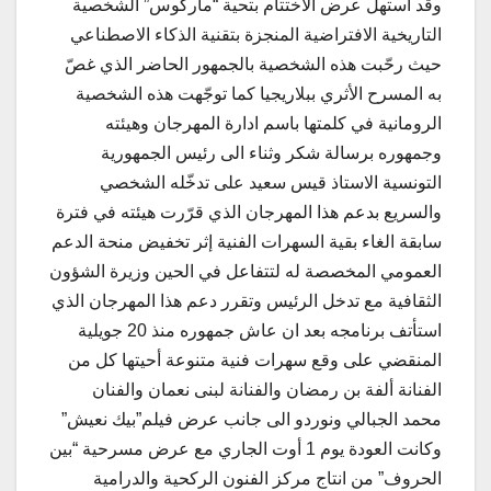
وقد استهل عرض الاختتام بتحية “ماركوس” الشخصية
التاريخية الافتراضية المنجزة بتقنية الذكاء الاصطناعي
حيث رحّبت هذه الشخصية بالجمهور الحاضر الذي غصّ
به المسرح الأثري ببلاريجيا كما توجّهت هذه الشخصية
الرومانية في كلمتها باسم ادارة المهرجان وهيئته
وجمهوره برسالة شكر وثناء الى رئيس الجمهورية
التونسية الاستاذ قيس سعيد على تدخّله الشخصي
والسريع بدعم هذا المهرجان الذي قرّرت هيئته في فترة
سابقة الغاء بقية السهرات الفنية إثر تخفيض منحة الدعم
العمومي المخصصة له لتتفاعل في الحين وزيرة الشؤون
الثقافية مع تدخل الرئيس وتقرر دعم هذا المهرجان الذي
استأتف برنامجه بعد ان عاش جمهوره منذ 20 جويلية
المنقضي على وقع سهرات فنية متنوعة أحيتها كل من
الفنانة ألفة بن رمضان والفنانة لبنى نعمان والفنان
محمد الجبالي ونوردو الى جانب عرض فيلم”بيك نعيش”
وكانت العودة يوم 1 أوت الجاري مع عرض مسرحية “بين
الحروف” من انتاج مركز الفنون الركحية والدرامية