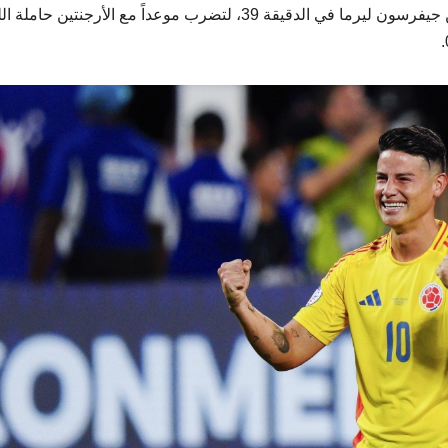
وحسمت كولومبيا الفوز وبطاقة النهائي، بهدف رأسي من جيفرسون ليرما في الدقيقة 39، لتضرب موعداً مع الأرجنتين 