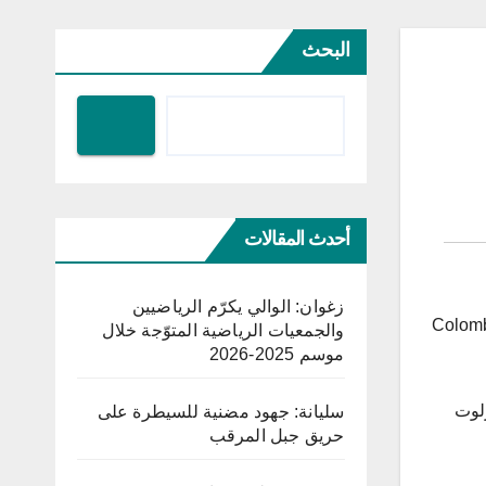
البحث
أحدث المقالات
زغوان: الوالي يكرّم الرياضيين
Colomb
والجمعيات الرياضية المتوّجة خلال
موسم 2025-2026
ً، بفوزها على الأوروغواي 1 – 0، في شارلوت
سليانة: جهود مضنية للسيطرة على
حريق جبل المرقب