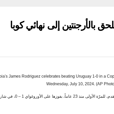
حق بالأرجنتين إلى نهائي كوبا
ia's James Rodriguez celebrates beating Uruguay 1-0 in a Copa
Wednesday, July 10, 2024. (AP Phot
بلغت كولومبيا المنقوصة نهائي بطولة كوبا أمريكا لكرة القدم، للمرّة الأولى منذ 23 عاما