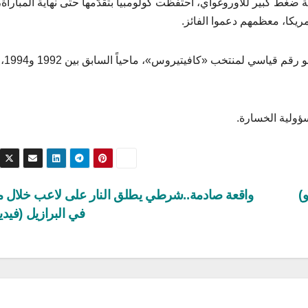
ضغط كبير للأوروغواي، احتفظت كولومبيا بتقدّمها حتى نهاية المباراة، 
كا، معظمهم دعموا الفائز.
ورفعت كولومبيا سلسلتها 
سؤولية الخسارة.
)
واقعة صادمة..شرطي يطلق النار على لاعب خلال مب
في البرازيل (فيدي