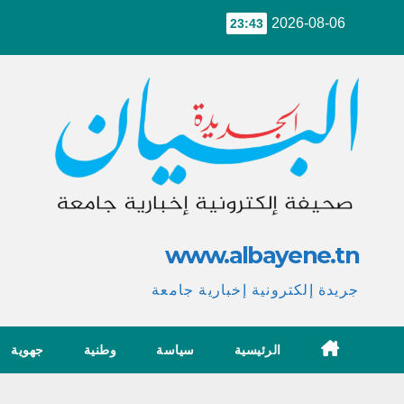
Ski
2026-08-06
23:43
t
conten
www.albayene.tn
جريدة إلكترونية إخبارية جامعة
الرئيسية
سياسة
وطنية
جهوية