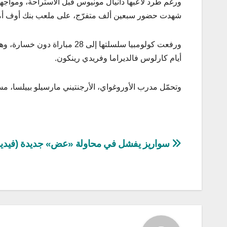
ورغم طرد لاعبها دانيال مونيوس قبل الاستراحة، ومواجهة 
شهدت حضور سبعين ألف متفرّج، على ملعب بنك أوف أمري
أيام كارلوس فالديراما وفريدي رينكون.
وتحمّل مدرب الأوروغواي، الأرجنتيني مارسيلو بييلسا، م
تصفّح
سواريز يفشل في محاولة «عض» جديدة (فيديو
المقالات