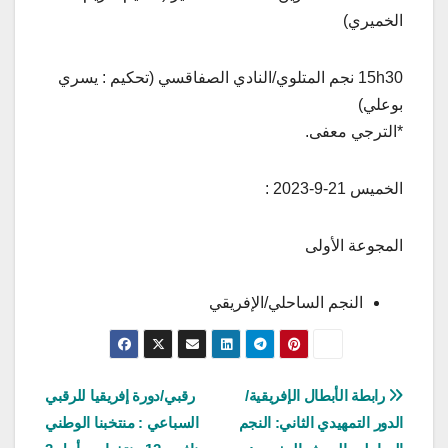
الخميري)
15h30 نجم المتلوي/النادي الصفاقسي (تحكيم : يسري
بوعلي)
*الترجي معفى.
الخميس 21-9-2023 :
المجوعة الأولى
النجم الساحلي/الإفريقي
تصفّح
رابطة الأبطال الإفريقية/
رقبي/دورة إفريقيا للرقبي
الدور التمهيدي الثاني: النجم
السباعي : منتخبنا الوطني
المقالات