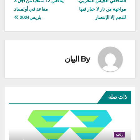
الساحلي-الجيش المغربي:
ينافس 12 منتخبا من أجل 3
مواجهة من نار لا خيار فيها
مقاعد في أولمبياد
للنجم إلا الإنتصار
باريس2024
By
البيان
ذات صلة
رياضة