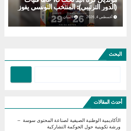
(الدور الترتيبي): المنتخب التونسي يفوز
على كازختسان
أغسطس 4, 2026
البيان
البحث
أحدث المقالات
الأكاديمية الوطنية الصيفية لصناعة المحتوى سوسة –
ورشة تكوينية حول الحوكمة التشاركية