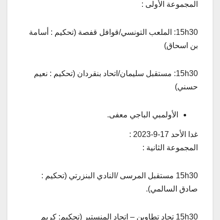
المجموعة الأولى :
15h30: الملعب التونسي/قوافل قفصة (تحكيم : أسامة
بن اسحاق)
15h30: مستقبل سليمان/اتحاد بنقردان (تحكيم : نعيم
حسني)
الأولمبي الباجي معفى.
غدا الأحد 17-9-2023 :
المجموعة الثانية :
15h30 مستقبل المرسى /النادي البنزرتي (تحكيم :
صادق السالمي).
15h30 تحاد تطاوين – اتحاد المنستير (تحكيم: كريم