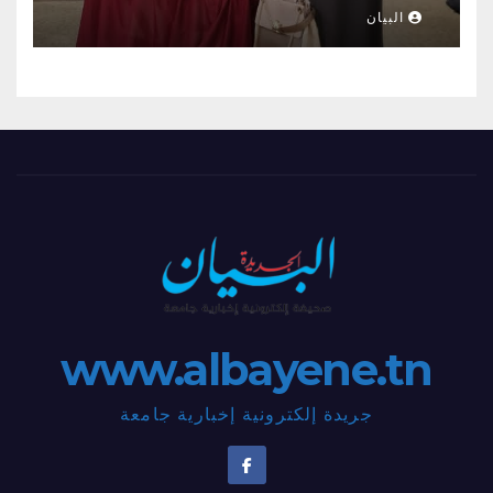
العمراني والحراك الإنساني بلمسات
البيان
أنثويٌة مدهشة”
www.albayene.tn
جريدة إلكترونية إخبارية جامعة