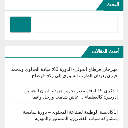
البحث
أحدث المقالات
مهرجان قرطاج الدولي- الدورة 60: ميادة الحناوي ومحمد
خيري يعيدان الطرب السوري إلى ركح قرطاج
الذكرى 15 لوفاة مدير تحرير جريدة البيان الحسين
إدريس: كالعظماء… عاش شامخا ورحل واقفا
الأكاديمية الوطنية لصناعة المحتوى – دورة سادسة
بمشاركة شباب القصرين، المنستير والمهدية