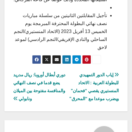
تأجيل المقابلتين الثانيتين من سلسلة مباريات
نصف نهائي البطولة المحترفة المبرمجة يوم
الخميس 13 أفريل 2023 (الاتحاد المنستيري/النجم
الساحلي والنادي الإفريقي/النجم الرادسي) لموعد
لاحق
تصفّح
إياب الدور التمهيدي
دوري أبطال أوروبا: ريال مدريد
للبطولة العربية : الاتحاد
يضع قدما في نصف النهائي
المقالات
المنستيري يقصي “فحمان”
والمنافسة مفتوحة بين الميلان
ويضرب موعدا مع “المحرق”
ونابولي