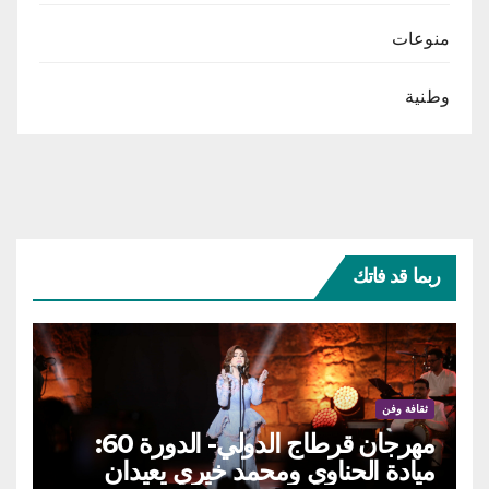
منوعات
وطنية
ربما قد فاتك
ثقافة وفن
مهرجان قرطاج الدولي- الدورة 60:
ميادة الحناوي ومحمد خيري يعيدان