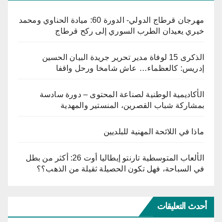
مهرجان قرطاج الدولي- الدورة 60: ميادة الحناوي ومحمد
خيري يعيدان الطرب السوري إلى ركح قرطاج
الذكرى 15 لوفاة مدير تحرير جريدة البيان الحسين
إدريس: كالعظماء… عاش شامخا ورحل واقفا
الأكاديمية الوطنية لصناعة المحتوى – دورة سادسة
بمشاركة شباب القصرين، المنستير والمهدية
ماذا في اللائحة المهنية للبلديين
الألعاب المتوسطية تارنتو إيطاليا أوت 26: أكثر من بطل
في السباحة، فهل تكون الحصيلة ثقيلة من الذهب؟؟
أحدث التعليقات