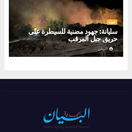
جهوية
سليانة: جهود مضنية للسيطرة على
حريق جبل المرقب
البيان