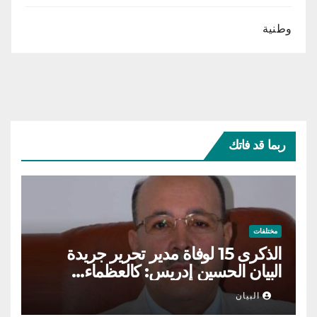
وطنية
ربما قد فاتك
مختلفات
الذكرى 15 لوفاة مدير تحرير جريدة
البيان الحسين إدريس: كالعظماء…
عاش شامخا ورحل واقفا
البيان