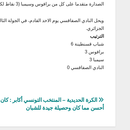
الصدارة متقدما على كل من برافوس وسيمبا (3 نقاط لكل فريق) فيما يأتي النادي الصفاقسي في المركز الرابع والاخير دون نقاط.
ويحل النادي الصفاقسي يوم الاحد القادم، في الجولة الث
الجزائري.
الترتيب
شباب قسنطينة 6
برافوس 3
سيمبا 3
النادي الصفاقسي 0
تصفّح
الكرة الحديدية – المنتخب التونسي أكابر : كان 
أحسن مما كان وحصيلة جيدة للشبان
المقالات