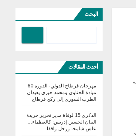
البحث
أحدث المقالات
وعة
مهرجان قرطاج الدولي- الدورة 60:
ميادة الحناوي ومحمد خيري يعيدان
الطرب السوري إلى ركح قرطاج
الذكرى 15 لوفاة مدير تحرير جريدة
البيان الحسين إدريس: كالعظماء…
عاش شامخا ورحل واقفا
 في