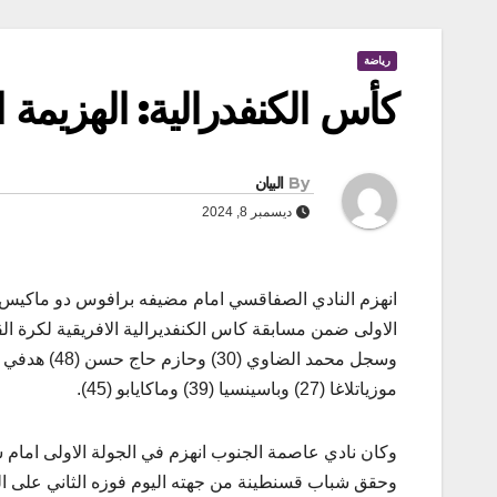
رياضة
كأس الكنفدرالية: الهزيمة ا
By
البيان
ديسمبر 8, 2024
الاولى ضمن مسابقة كاس الكنفديرالية الافريقية لكرة الق
وسجل محمد ا
موزياتلاغا (27) وباسينسيا (39) وماكايابو (45).
وكان نادي عاصمة الجنوب انهزم في الجولة الاولى امام شباب قسنطين