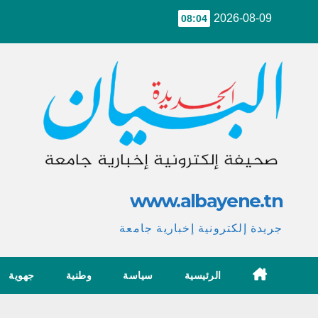
Ski
2026-08-09
08:04
t
conten
www.albayene.tn
جريدة إلكترونية إخبارية جامعة
الرئيسية
سياسة
وطنية
جهوية