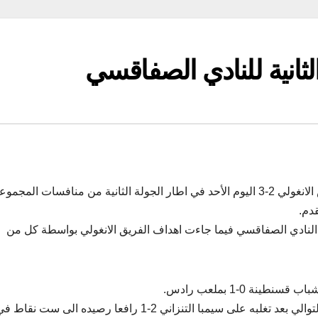
لثانية للنادي الصفاقسي
انهزم النادي الصفاقسي امام مضيفه برافوس دو ماكيس الانغولي 2-3 اليوم الأحد في اطار الجولة الثانية من منافسات المجم
دم.
لضاوي (30) وحازم حاج حسن (48) هدفي النادي الصفاقسي فيما جاءت اهداف الفريق الانغولي بواسطة كل من
ة 0-1 بملعب رادس.
وحقق شباب قسنطينة من جهته اليوم فوزه الثاني على التوالي بعد تغلبه على سيمبا التنزاني 2-1 رافعا رصيده الى ست نقاط