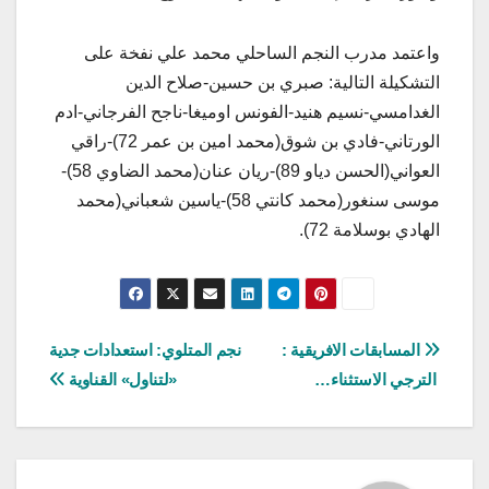
واعتمد مدرب النجم الساحلي محمد علي نفخة على
التشكيلة التالية: صبري بن حسين-صلاح الدين
الغدامسي-نسيم هنيد-الفونس اوميغا-ناجح الفرجاني-ادم
الورتاني-فادي بن شوق(محمد امين بن عمر 72)-راقي
العواني(الحسن دياو 89)-ريان عنان(محمد الضاوي 58)-
موسى سنغور(محمد كانتي 58)-ياسين شعباني(محمد
الهادي بوسلامة 72).
تصفّح
المسابقات الافريقية :
نجم المتلوي: استعدادات جدية
الترجي الاستثناء…
«لتناول» القناوية
المقالات