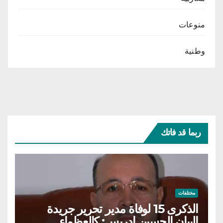
منوعات
وطنية
ربما قد فاتك
مختلفات
الذكرى 15 لوفاة مدير تحرير جريدة
البيان الحسين إدريس: كالعظماء…