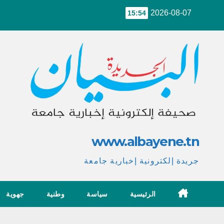
Ski
2026-08-07
15:54
t
conten
www.albayene.tn
جريدة إلكترونية إخبارية جامعة
الرئيسية
سياسة
وطنية
جهوية