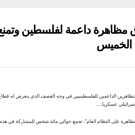
ّق مظاهرة داعمة لفلسطين وتمنع
 الخميس
ة الفرنسية بمدينة ليون حوالي 150 من المتظاهرين الداعمين للفلسطينيين في وجه القصف الذي يتعرض له ق
إسرائيلي عسكريا….
تظاهرة على النظام العام”، تجمع حوالي مائة شخص للمشاركة في هذه