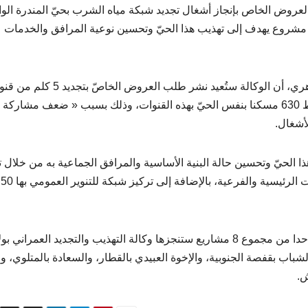
العروض الخاص بإنجاز أشغال تجديد شبكة مياه الشرب بحيّ المندرة الوا
شروع يهدف إلى تهذيب هذا الحيّ وتحسين نوعية المرافق والخدمات
وقال المدير الجهوي لهذه الوكالة بقفصة، عبد الرزاق ظاهري، أن الوكالة ستُعيد نشر طلب العروض الخا
توزيع مياه الشرب بحيّ المندرة بمدينة القصر، وإعادة ربط 630 مسكنا بنفس الحيّ بهذه القنوات، وذلك بسبب « ضعف مشاركة
أشغال.
الحيّ وتحسين حالة البنية الأساسية والمرافق الجماعية به من خلال ت
شبكة
ويُعدّ مشروع تهذيب وإدماج حيّ المندرة بمدينة القصر، واحدا من مجموع 8 مشاريع ستنجزها وكالة التهذيب والتجديد العمراني 
تهدف أحياء النّور والشباب بقفصة الجنوبية، والإخوة العبيدي بالقطار، والسعادة بالمتلوي، وا
ش.