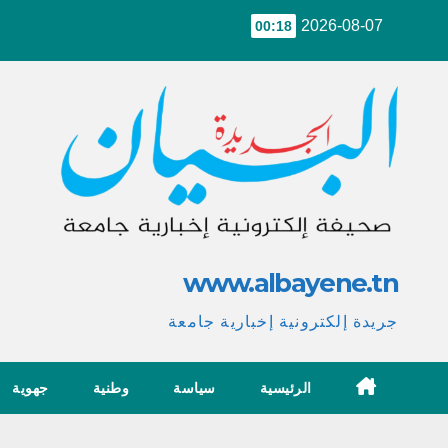
Ski
2026-08-07
00:18
t
conten
www.albayene.tn
جريدة إلكترونية إخبارية جامعة
الرئيسية
سياسة
وطنية
جهوية