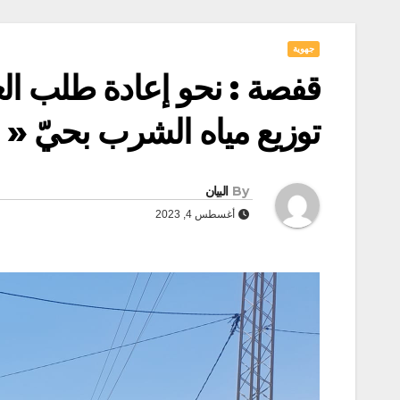
جهوية
قفصة : نحو إعادة طلب ا
توزيع مياه الشرب بحيّ « ا
By
البيان
أغسطس 4, 2023