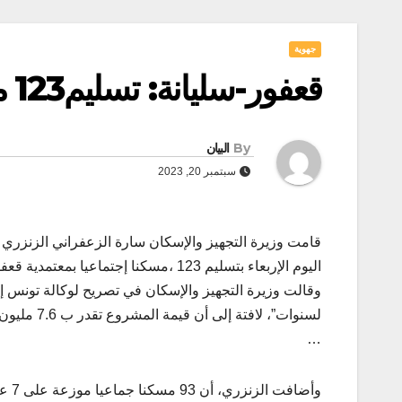
جهوية
قعفور-سليانة: تسليم123 مسكنا إجتماعيا بمعتمدية قعفور
By
البيان
سبتمبر 20, 2023
قامت وزيرة التجهيز والإسكان سارة الزعفراني الزنزري ر
اليوم الإربعاء بتسليم 123 ،مسكنا إجتماعيا بمعتمدية قعفور من ولاية سليانة
وقالت وزيرة التجهيز والإسكان في تصريح لوكالة تونس إف
لسنوات”، لافتة إلى أن قيمة المشروع تقدر ب 7.6 مليون دينار بتمويل مشترك بين ميزانية الدولة والصندوق السعودي للتنمية
…