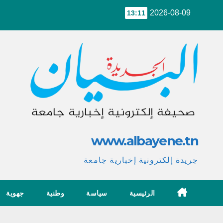
Ski
2026-08-09
13:11
t
conten
www.albayene.tn
جريدة إلكترونية إخبارية جامعة
الرئيسية
سياسة
وطنية
جهوية