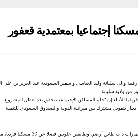
فقة والي سليانة وليد العباسي و سفير السعودية عبد العزيز بن علي ا
ريقيا للأنباء إن “حلم المساكن الإجتماعية تحقق بعد تعطل المشروع
وأضافت الزنزري، أن 93 مسكنا جماعيا موزعة على 7 عمارات ذات طابق أرضي وطابقين علويين فضلا عن 30