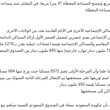
أن المساكن الإجتماعية الفردية تمتد بين 111 و220 متر مربع وتمسح المساحة المغطاة 47 مترا مربعا، في المقابل تمتد مساحة
كن الإجتماعية الأخرى في الأيام القادمة بعدد من الولايات الأخرى
لإجتماعي يضم عنصرين ليشمل العنصر الأول إزالة المساكن البدائية
وتعويضها وترميمها وتوسعتها ويشمل العنصر الثاني توفير 
دينار موزعة إلى 563 مليون دينار على ميزانية الدولة و715 مليون دينار موارد خارجية( منها 645 مليون دينار من الص
ولفتت الوزيرة ، إلى أن هذا البرنامج سيوفر 13400 مسكنا علما وأن المرحلة الأولى تضم 372
مسكنا في طور الانجاز ليتم توزيعها على مستحقيها ثم الإنتقال للمرحلة الثانية الممولة من ميز
اكن إلى مستحقيها
، بأن حكومة السعودية ممثلة في الصندوق السعودي للتنمية تساهم مع