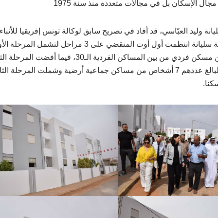
ال الإسكان بل في مجالات متعددة منذ سنة 1975
ة وليد العبّاسي، قد أفاد في تصريح سابق لوكالة تونس إفريقيا للأنباء
قرعة توزيع المساكن الإجتماعية بمعتمدية قعفور من ولاية سليانة انتظمت أول أوت المنقضي على 3 مراحل لتشمل ا
من القرعة تمكين شخص من ذوي الاحتياجات الخاصة من مسكن فردي من بين المساكن الفردية الـ30، فيما أفضت ا
إلى تمكين بقية المنتفعين من ذوي الاحتياجات الخاصة والبالغ عددهم 7 أشخاص من مساكن جماعية أرضية وشملت المرحلة ا