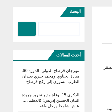
البحث
أحدث المقالات
لصقر
مهرجان قرطاج الدولي- الدورة 60:
ميادة الحناوي ومحمد خيري يعيدان
الطرب السوري إلى ركح قرطاج
الذكرى 15 لوفاة مدير تحرير جريدة
البيان الحسين إدريس: كالعظماء…
عاش شامخا ورحل واقفا
 مسكنا فرديا، مبينة