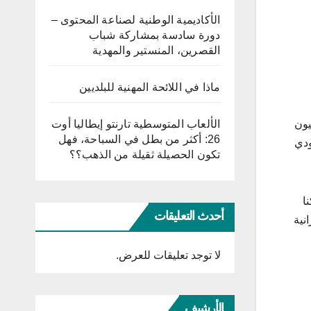
الأكاديمية الوطنية لصناعة المحتوى –
دورة سادسة بمشاركة شباب
القصرين، المنستير والمهدية
ماذا في اللائحة المهنية للبلديين
المقاسم والمساكن الإجتماعية بقيمة اعتمادات جملية تقدر ب1278 مليون
الألعاب المتوسطية تارنتو إيطاليا أوت
26: أكثر من بطل في السباحة، فهل
ندوق السعودي
تكون الحصيلة ثقيلة من الذهب؟؟
8 مسكنا حيث وزع منها 664 مسكنا
أحدث التعليقات
انية
لا توجد تعليقات للعرض.
الأرشيف