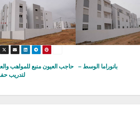
بانوراما الوسط – حاجب العيون منبع للمواهب والع
لتدريب حف